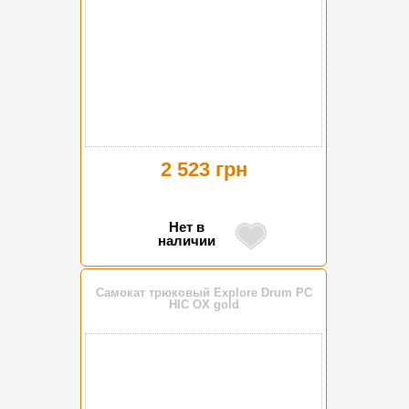
2 523 грн
Нет в
наличии
Самокат трюковый Explore Drum PC
HIC OX gold