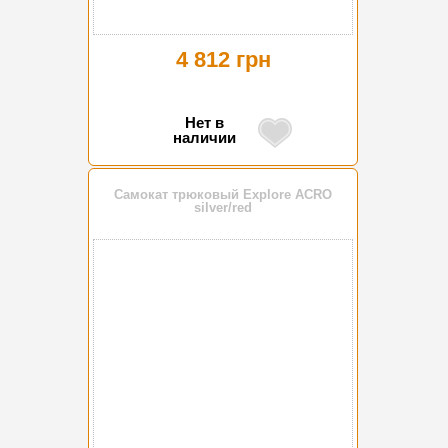
4 812 грн
Нет в
наличии
Самокат трюковый Explore ACRO
silver/red