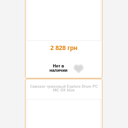
2 828 грн
Нет в
наличии
Самокат трюковый Explore Drum PC
HIC OX blue