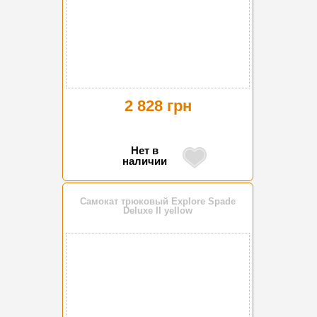
2 828 грн
Нет в
наличии
Самокат трюковый Explore Spade
Deluxe II yellow