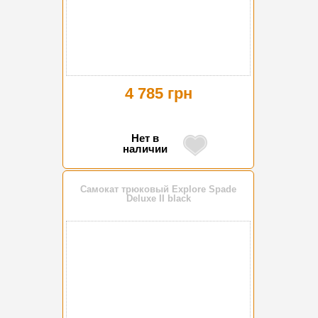
4 785 грн
Нет в
наличии
Самокат трюковый Explore Spade
Deluxe II black