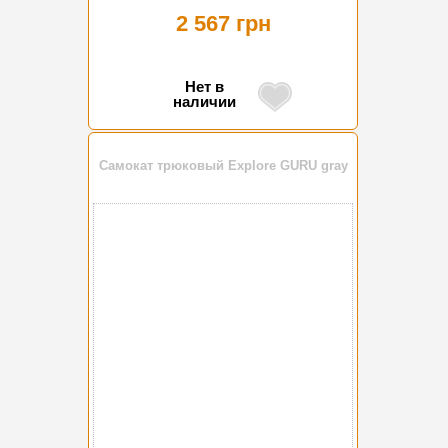
2 567 грн
Нет в
наличии
Самокат трюковый Explore GURU gray