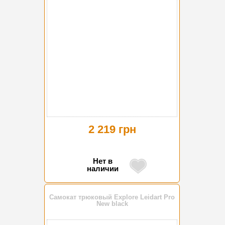
2 219 грн
Нет в
наличии
Самокат трюковый Explore Leidart Pro
New black