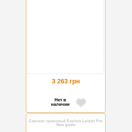
3 263 грн
Нет в
наличии
Самокат трюковый Explore Leidart Pro
New green