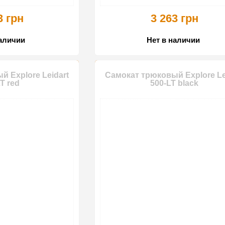
3 грн
3 263 грн
наличии
Нет в наличии
 Explore Leidart
Самокат трюковый Explore Le
T red
500-LT black