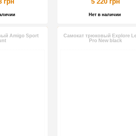
8 грн
5 220 грн
наличии
Нет в наличии
ый Amigo Sport
Самокат трюковый Explore Le
unt
Pro New black