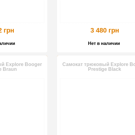
2 грн
3 480 грн
наличии
Нет в наличии
й Explore Booger
Самокат трюковый Explore B
e Braun
Prestige Black