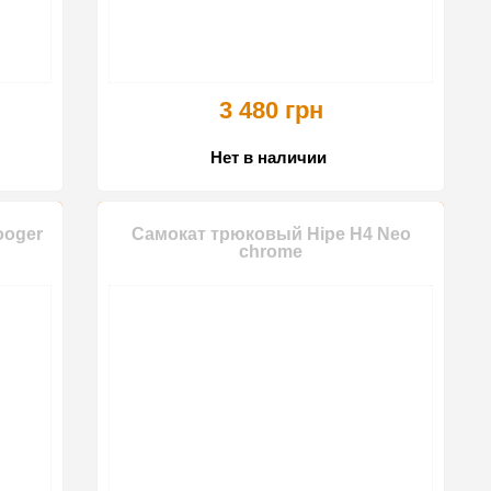
3 480 грн
Нет в наличии
ooger
Самокат трюковый Hipe H4 Neo
chrome