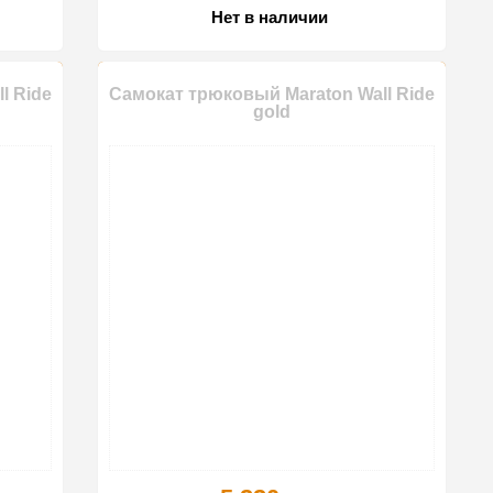
Нет в наличии
l Ride
Самокат трюковый Maraton Wall Ride
gold