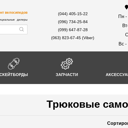
нт велосипедов
(044) 405-15-22
Пн -
циальные дилеры
(096) 734-25-84
Вт
(099) 647-87-28
С
(063) 823-67-45 (Viber)
Вс -
СКЕЙТБОРДЫ
ЗАПЧАСТИ
АКСЕССУ
Трюковые само
Сортиро