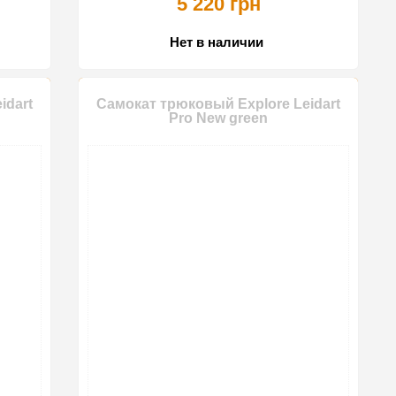
5 220 грн
Нет в наличии
idart
Самокат трюковый Explore Leidart
Pro New green