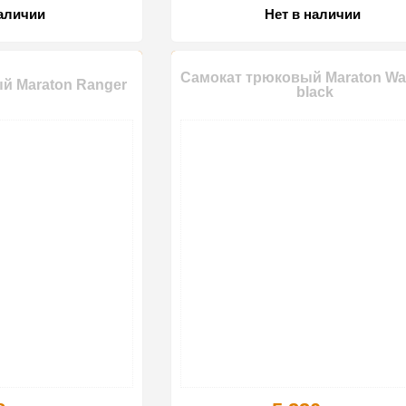
наличии
Нет в наличии
Самокат трюковый Maraton Wal
й Maraton Ranger
black