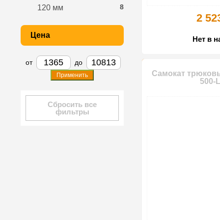
8
120 мм
2 52
Цена
Нет в 
от
до
Самокат трюковый
Применить
500-L
Сбросить все
фильтры