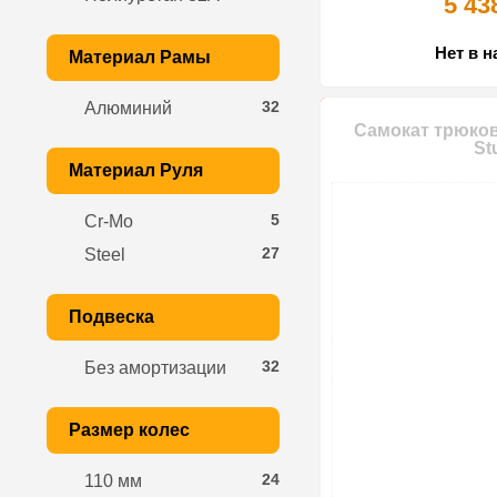
5 43
Нет в 
Материал Рамы
32
Алюминий
Самокат трюков
St
Материал Руля
5
Cr-Mo
27
Steel
Подвеска
32
Без амортизации
Размер колес
24
110 мм