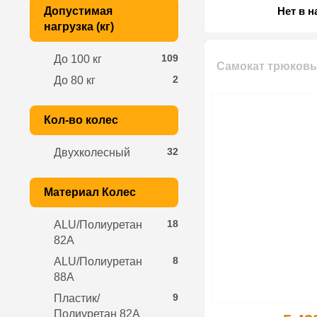
Допустимая
Нет в 
нагрузка (кг)
109
До 100 кг
Самокат трюковы
2
До 80 кг
Кол-во колес
32
Двухколесный
Материал Колес
18
ALU/Полиуретан
82A
8
ALU/Полиуретан
88A
9
Пластик/
Полиуретан 82A