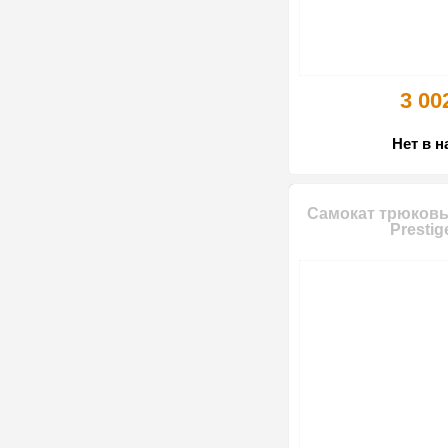
3 00
Нет в 
Самокат трюковы
Prestig