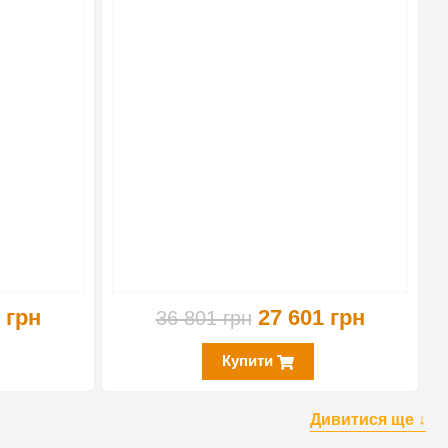
-10%
-25%
 грн
27 601 грн
36 801 грн
Купити
Дивитися ще ↓