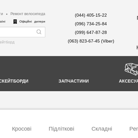
ти
Ремонт велосипеда
(044) 405-15-22
аїні
Офіційні дилери
(096) 734-25-84
(099) 647-87-28
(063) 823-67-45 (Viber)
кейтборд
СКЕЙТБОРДИ
ЗАПЧАСТИНИ
АКСЕСУ
Кросові
Підліткові
Складні
Pen