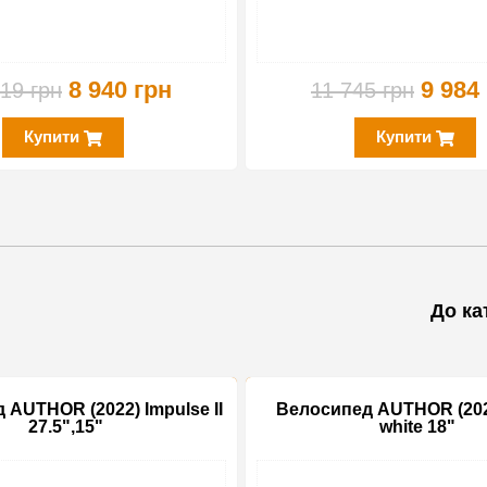
8 940 грн
9 984
19 грн
11 745 грн
Купити
Купити
 AUTHOR (2022) Impulse II
Велосипед AUTHOR (202
27.5",15"
white 18"
-15%