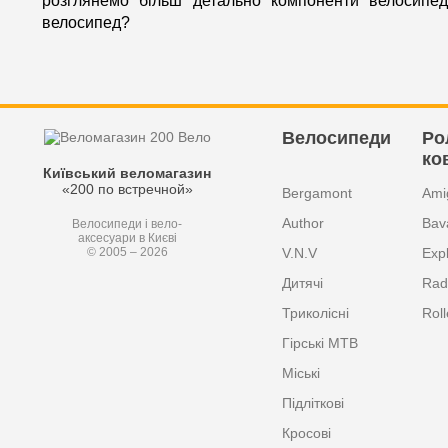
розглянемо більш детально компоненти велосипед
велосипед?
Велосипеди
Ро
ко
Київський веломагазин
«200 по встречной»
Bergamont
Ami
Author
Bav
Велосипеди і вело-
аксесуари в Києві
V.N.V
Exp
© 2005 – 2026
Дитячі
Radi
Триколісні
Roll
Гірські MTB
Міські
Підліткові
Кросові