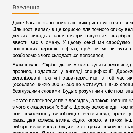
Введення
Дуже багато жаргонних слів використовується в вел
більшості випадків це корисно для точного опису ве
деяких випадках вони використовуються недоброс
ввести вас в оману. У цьому сенсі ми спробуємо 
поширених термінів і фраз, щоб ви могли бути в
розберемо з чого складається велосипед.
Бути в курсі! Скрізь, де ви можете купити велосипед,
правило, надається у вигляді специфікації. Дорож
деталізовані технічні характеристики, в той час 
(особливо нижче 300 $) або не матимуть ніяких специ
безглуздими словами. Будьте розумними клієнтом, зна
Багато велосипедистів з досвідом, а також новачки ч
з чого складається їх байк. Щороку велосипедні компа
нові технології у виробництві велосипеда, проте, 
рама, два колеса, вилка, сідло, кермо, а також інш
виборі велосипеда будьте, хоч трохи технічно гр