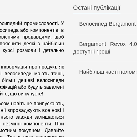
Остані публікації
осипедній промисловості. У
Велосипед Bergamont R
лосипеда або компонентів, в
овісними продавцями, щоб
пояснити деякі з найбільш
Bergamont Revox 4.0
 курсі розмови і детально
доступні гроші
 інформація про продукт, як
Найбільш часті поломк
чі велосипеди мають точні,
як більш дешеві велосипеди
фікацій або будуть завалені
йте, що ви купуєте!
асом навіть не припускають,
нії впроваджують все нові і
у нього завжди залишається
і незмінні компоненти. При
амотним покупцем. Давайте