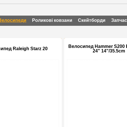
Велосипеди
Роликові ковзани
Скейтборди
Запча
Велосипед Hammer S200 B
ипед Raleigh Starz 20
24" 14"/35.5cm
-25%