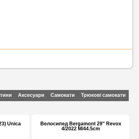
стини
Аксесуари
Самокати
Трюкові самокати
3) Unica
Велосипед Bergamont 29" Revox
4/2022 M/44.5cm