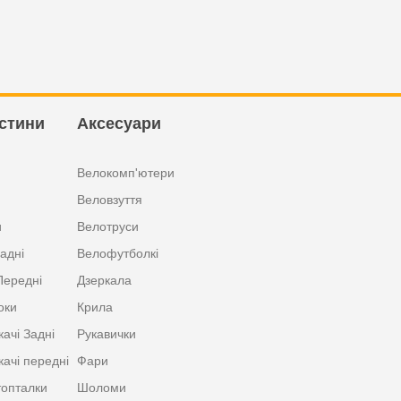
стини
Аксесуари
Велокомп'ютери
Веловзуття
и
Велотруси
адні
Велофутболкі
Передні
Дзеркала
оки
Крила
ачі Задні
Рукавички
ачі передні
Фари
топталки
Шоломи