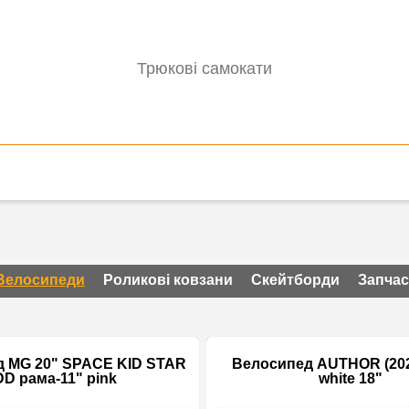
Трюкові самокати
Велосипеди
Роликові ковзани
Скейтборди
Запча
 MG 20" SPACE KID STAR
Велосипед AUTHOR (202
DD рама-11" pink
white 18"