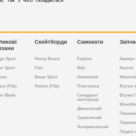
а. Так з чого складається
ликові
Скейтборди
Самокати
Запча
взани
go Sport
Penny Board
Explore
Камери
ar Sport
Fish
Mite
Касети
lore
Bavar Sport
Алюмінієві
Манетк
us (Fila)
Radius (Fila)
Пластмаса
Втулки з
er Blade
Складаної
Втулки 
конструкції
Монобл
Двоколісний
Перемик
Триколісний
Перемик
Чотириколісний
Педалі 