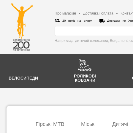
Про магазин
Доставка і оплата
Контак
20 років на ринку
Доставка по Укр
Наприклад: дитячий велосипед, Bergamont, c
РОЛИКОВІ
ВЕЛОСИПЕДИ
КОВЗАНИ
Гірські МТВ
Міські
Дитячі