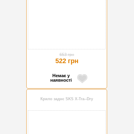
653 грн
522 грн
Немає у
наявності
Крило заднє SKS X-Tra--Dry