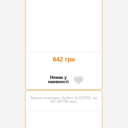
642 грн
Немає у
наявності
Крила комплект Author A-XCP02, на
24"-29"/58 mm,