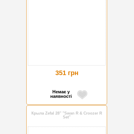
351 грн
Немає у
наявності
Крыла Zefal 28" "Swan R & Croozer R
Set"