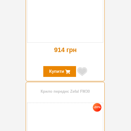
914 грн
Купити
Крило переднє Zefal FM30
-20%