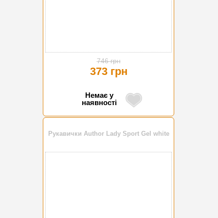
746 грн
373 грн
Немає у
наявності
Рукавички Author Lady Sport Gel white
-50%