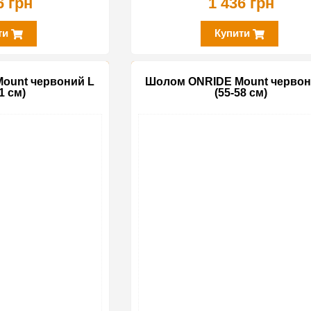
6 грн
1 436 грн
ти
Купити
ount червоний L
Шолом ONRIDE Mount червон
1 см)
(55-58 см)