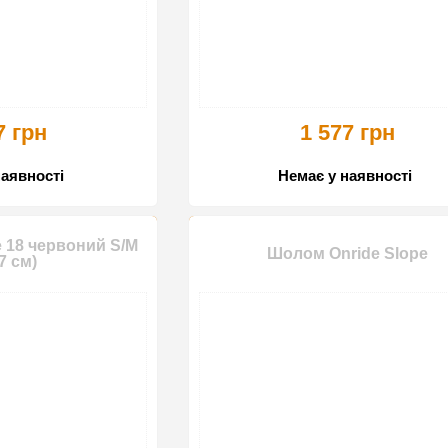
7 грн
1 577 грн
наявності
Немає у наявності
 18 червоний S/M
Шолом Onride Slope
7 см)