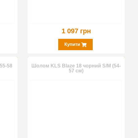
1 097 грн
Купити
55-58
Шолом KLS Blaze 18 чорний S/M (54-
57 см)