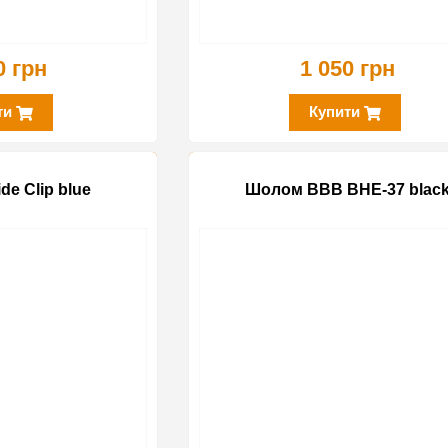
0 грн
1 050 грн
ти
Купити
e Clip blue
Шолом BBB BHE-37 blac