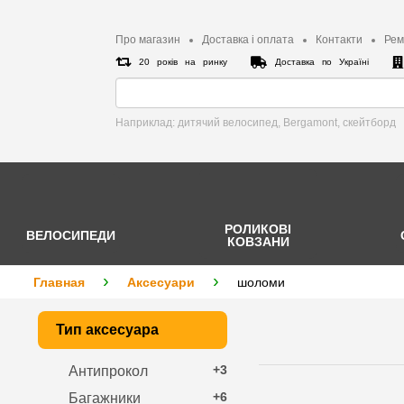
Про магазин
Доставка і оплата
Контакти
Рем
20 років на ринку
Доставка по Україні
Наприклад: дитячий велосипед, Bergamont, cкейтборд
РОЛИКОВІ
ВЕЛОСИПЕДИ
КОВЗАНИ
Главная
Аксесуари
шоломи
Тип аксесуара
+3
Антипрокол
+6
Багажники