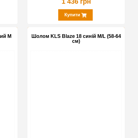
1 436 грн
Купити
ий M
Шолом KLS Blaze 18 синій M/L (58-64
см)