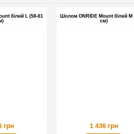
nt білий L (58-61
Шолом ONRIDE Mount білий M 
м)
см)
6 грн
1 436 грн