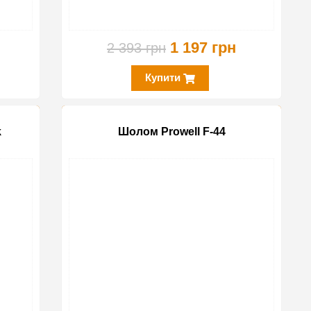
1 197 грн
2 393 грн
Купити
k
Шолом Prowell F-44