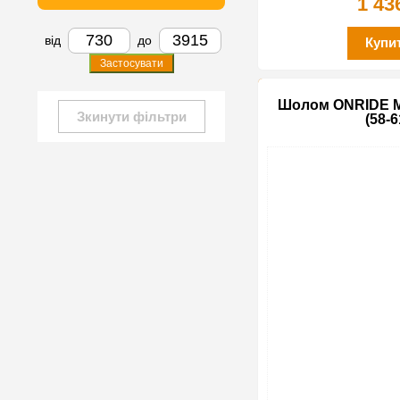
1 43
від
до
Купи
Застосувати
Шолом ONRIDE M
Зкинути фільтри
(58-6