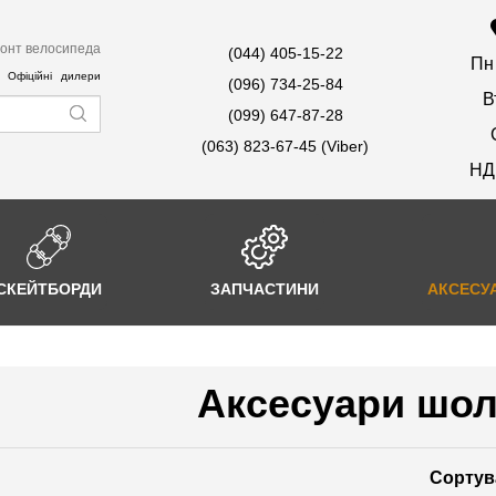
онт велосипеда
(044) 405-15-22
Пн
Офіційні дилери
(096) 734-25-84
В
(099) 647-87-28
(063) 823-67-45 (Viber)
НД
СКЕЙТБОРДИ
ЗАПЧАСТИНИ
АКСЕСУ
Аксесуари шо
Сортув