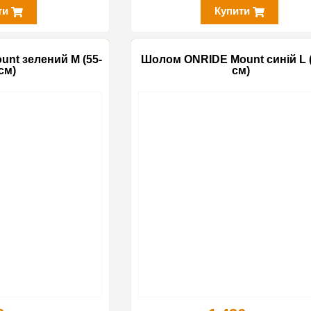
ти
Купити
nt зелений M (55-
Шолом ONRIDE Mount синій L (
см)
см)