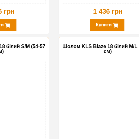
6 грн
1 436 грн
ти
Купити
8 білий S/M (54-57
Шолом KLS Blaze 18 білий M/L 
м)
см)