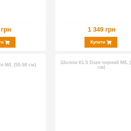
 грн
1 349 грн
ти
Купити
Шолом KLS Daze чорний M/L (
 M/L (55-58 см)
см)