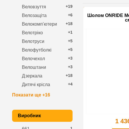
+19
Веловзуття
+6
Велозащіта
Шолом ONRIDE Mou
с
+18
Велокомп'ютери
+1
Велотріко
+5
Велотруси
+5
Велофутболкі
+3
Велочехол
+3
Велоштани
+18
Дзеркала
+4
Дитячі крісла
Показати ще +16
Виробник
1 43
1
661