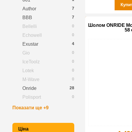
Купи
7
Author
7
BBB
Шолом ONRIDE Mou
0
Bellelli
58 
0
Echowell
4
Exustar
0
Gio
0
IceToolz
0
Lotek
0
M-Wave
28
Onride
0
Polisport
Показати ще +9
Ціна