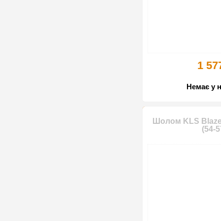
1 57
Немає у 
Шолом KLS Blaze
(54-5