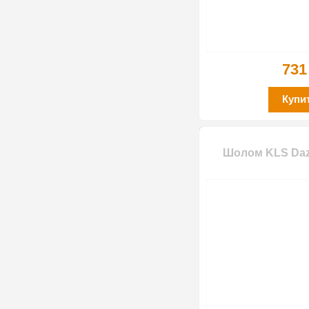
731
Купи
Шолом KLS Daze