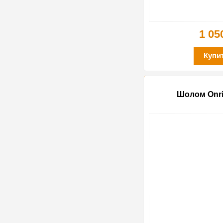
1 05
Купи
Шoлoм Onrid