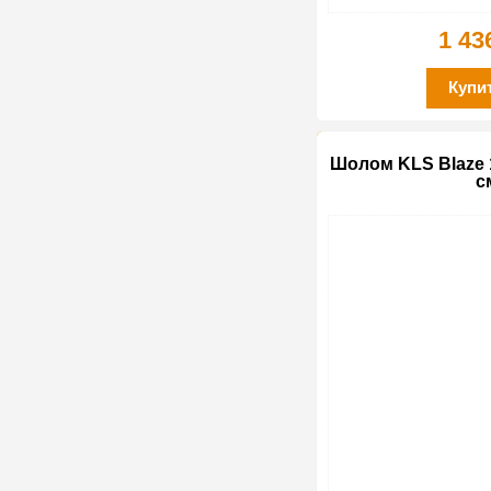
1 43
Купи
Шолом KLS Blaze 1
с