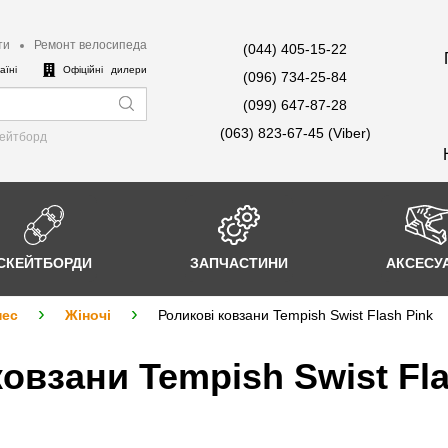
ти
Ремонт велосипеда
(044) 405-15-22
аїні
Офіційні дилери
(096) 734-25-84
(099) 647-87-28
(063) 823-67-45 (Viber)
кейтборд
СКЕЙТБОРДИ
ЗАПЧАСТИНИ
АКСЕСУ
нес
Жіночі
Роликові ковзани Tempish Swist Flash Pink
ковзани Tempish Swist Fl