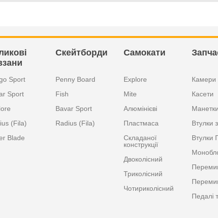
ликові
Скейтборди
Самокати
Запча
взани
go Sport
Penny Board
Explore
Камери
ar Sport
Fish
Mite
Касети
lore
Bavar Sport
Алюмінієві
Манетк
us (Fila)
Radius (Fila)
Пластмаса
Втулки з
er Blade
Складаної
Втулки 
конструкції
Монобл
Двоколісний
Перемик
Триколісний
Перемик
Чотириколісний
Педалі 