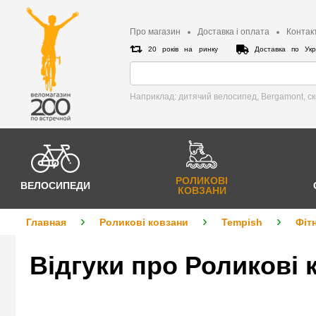
Про магазин
Доставка і оплата
Контак
20 років на ринку
Доставка по Укр
Наприклад: дитячий велосипед, Bergamont, c
РОЛИКОВІ
ВЕЛОСИПЕДИ
КОВЗАНИ
Главная
Роликові ковзани
Tempish
Фіт
Відгуки про Роликові 