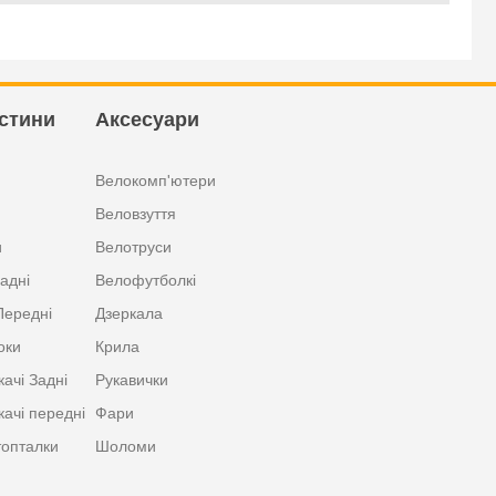
стини
Аксесуари
Велокомп'ютери
Веловзуття
и
Велотруси
адні
Велофутболкі
Передні
Дзеркала
оки
Крила
ачі Задні
Рукавички
ачі передні
Фари
топталки
Шоломи