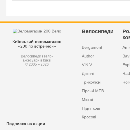
Велосипеди
Ро
ко
Київський веломагазин
«200 по встречной»
Bergamont
Ami
Author
Bav
Велосипеди і вело-
аксесуари в Києві
V.N.V
Exp
© 2005 – 2026
Дитячі
Radi
Триколісні
Roll
Гірські MTB
Міські
Підліткові
Кросові
Подписка на акции