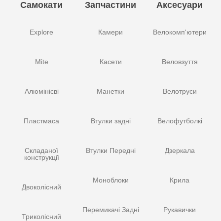
Самокати
Запчастини
Аксесуари
Explore
Камери
Велокомп'ютери
Mite
Касети
Веловзуття
Алюмінієві
Манетки
Велотруси
Пластмаса
Втулки задні
Велофутболкі
Складаної
Втулки Передні
Дзеркала
конструкції
Моноблоки
Крила
Двоколісний
Перемикачі Задні
Рукавички
Триколісний