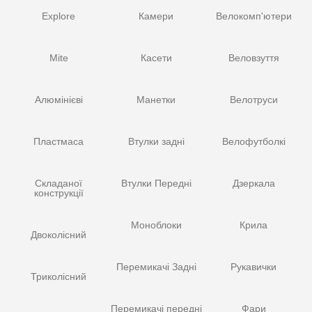
Explore
Камери
Велокомп'ютери
Mite
Касети
Веловзуття
Алюмінієві
Манетки
Велотруси
Пластмаса
Втулки задні
Велофутболкі
Складаної
Втулки Передні
Дзеркала
конструкції
Моноблоки
Крила
Двоколісний
Перемикачі Задні
Рукавички
Триколісний
Перемикачі передні
Фари