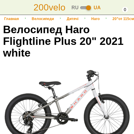
200velo
RU
UA
0
Главная
Велосипеди
Дитячі
Haro
20”от 115см
Велосипед Haro
Flightline Plus 20" 2021
white