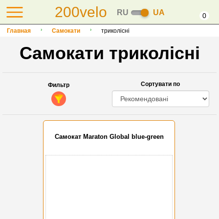
200velo
RU
UA
0
Главная
Самокати
триколісні
Самокати триколісні
Сортувати по
Фильтр
Cамокат Maraton Global blue-green