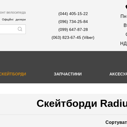
онт велосипеда
(044) 405-15-22
Пн
Офіційні дилери
(096) 734-25-84
В
(099) 647-87-28
(063) 823-67-45 (Viber)
НД
СКЕЙТБОРДИ
ЗАПЧАСТИНИ
АКСЕСУ
Скейтборди Radius
Сортуват