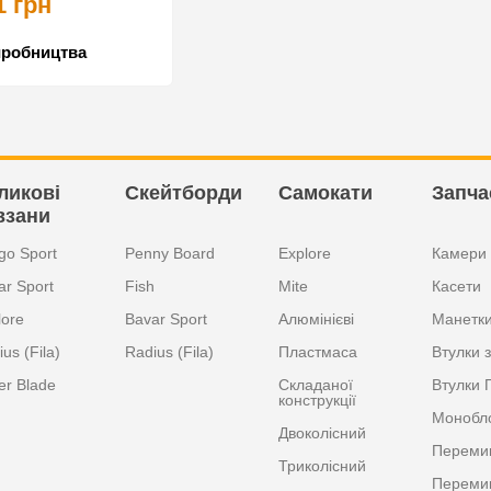
1 грн
иробництва
ликові
Скейтборди
Самокати
Запча
взани
go Sport
Penny Board
Explore
Камери
ar Sport
Fish
Mite
Касети
lore
Bavar Sport
Алюмінієві
Манетк
us (Fila)
Radius (Fila)
Пластмаса
Втулки з
er Blade
Складаної
Втулки 
конструкції
Монобл
Двоколісний
Перемик
Триколісний
Перемик