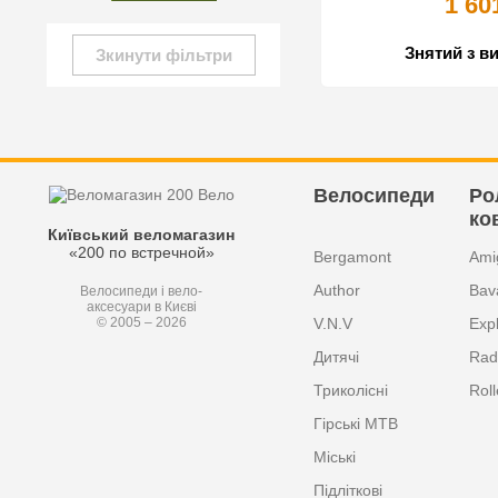
1 60
Знятий з в
Зкинути фільтри
Велосипеди
Ро
ко
Київський веломагазин
«200 по встречной»
Bergamont
Ami
Author
Bav
Велосипеди і вело-
аксесуари в Києві
V.N.V
Exp
© 2005 – 2026
Дитячі
Radi
Триколісні
Roll
Гірські MTB
Міські
Підліткові