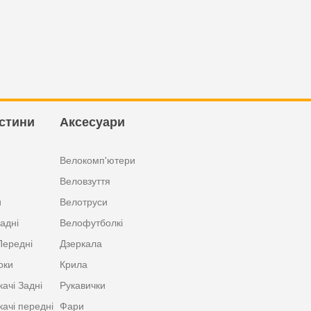
стини
Аксесуари
Велокомп'ютери
Веловзуття
и
Велотруси
адні
Велофутболкі
Передні
Дзеркала
оки
Крила
ачі Задні
Рукавички
ачі передні
Фари