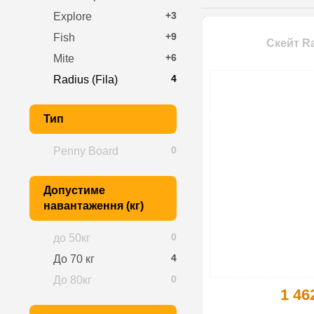
+3
Explore
+9
Fish
Скейт Ra
+6
Mite
4
Radius (Fila)
Тип
0
Penny Board
Допустиме
навантаження (кг)
0
до 50кг
4
До 70 кг
0
До 80кг
1 46