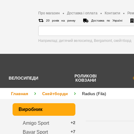
Про магазин
Доставка і оплата
Контакти
Рем
20 років на ринку
Доставка по Україні
Наприклад: дитячий велосипед, Bergamont, cкейтборд
РОЛИКОВІ
ВЕЛОСИПЕДИ
КОВЗАНИ
Главная
Скейтборди
Radius (Fila)
Виробник
+2
Amigo Sport
+7
Bavar Sport