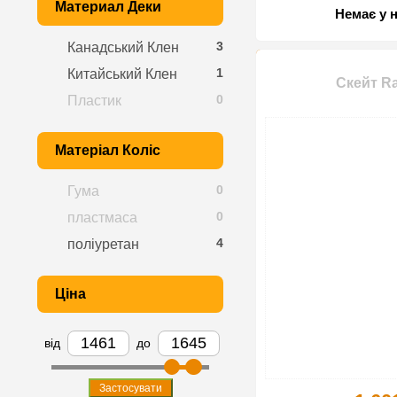
Материал Деки
Немає у 
3
Канадський Клен
1
Китайський Клен
Скейт Ra
0
Пластик
Матеріал Коліс
0
Гума
0
пластмаса
4
поліуретан
Ціна
від
до
Застосувати