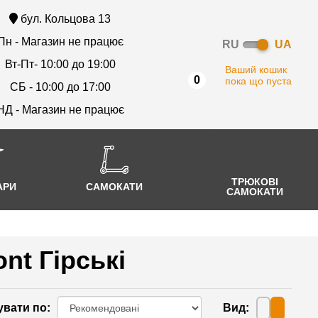
бул. Кольцова 13
Пн - Магазин не працює
RU
UA
Вт-Пт- 10:00 до 19:00
Ваший кошик
0
пока що пуста
СБ - 10:00 до 17:00
НД - Магазин не працює
ТРЮКОВІ
АРИ
САМОКАТИ
САМОКАТИ
t Гірські
увати по
:
Вид
: