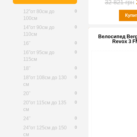
32 821 грн
0
12”от 80см до
Купи
100см
0
14”от 90см до
110см
Велосипед Berg
Revox 3 F
0
16"
0
16”от 95см до
115см
0
18"
0
18”от 108см до 130
см
0
20"
0
20”от 115см до 135
см
0
24"
0
24”от 125см до 150
см