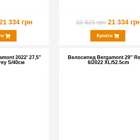
21 334 грн
21 334 гр
32 821 грн
ти
Купити
mont 2022' 27,5"
Велосипед Bergamont 29" R
rey S/40см
6/2022 XL/52.5cm
-35%