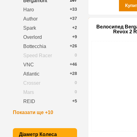
167
Bergamont
Купи
+33
Haro
+37
Author
Велосипед Berga
+2
Spark
Revox 2 R
+9
Overlord
+26
Bottecchia
0
Speed Racer
+46
VNC
+28
Atlantic
0
Crosser
0
Mars
+5
REID
Показати ще +10
Діаметр Колеса