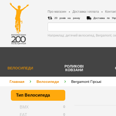
Про магазин
Доставка і оплата
Контак
20 років на ринку
Доставка по Укр
Наприклад: дитячий велосипед, Bergamont, c
РОЛИКОВІ
ВЕЛОСИПЕДИ
КОВЗАНИ
Главная
Велосипеди
Bergamont Гірські
Тип Велосипеда
0
BMX
0
FAT