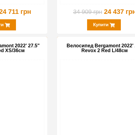
24 711 грн
24 437 гр
34 909 грн
ти
Купити
mont 2022' 27.5"
Велосипед Bergamont 2022' 
ed XS/36см
Revox 2 Red L/48см
-35%