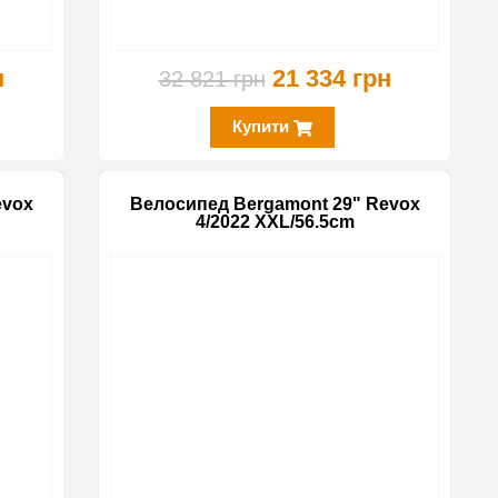
н
21 334 грн
32 821 грн
Купити
evox
Велосипед Bergamont 29" Revox
4/2022 XXL/56.5cm
-25%
-25%