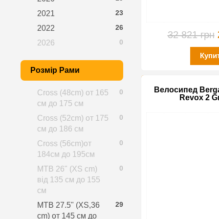
23
2021
26
2022
32 821 грн
0
2026
Купи
Розмір Рами
Велосипед Berga
0
Cross (48cm) от 165
Revox 2 G
см до 175 см
0
Cross (52cm) от 175
см до 186 см
0
Cross (56cm)от
184см до 195см
0
MTB 26" (XS cm)
від 135 см до 155
см
29
MTB 27.5" (XS,36
cm) от 145 см до