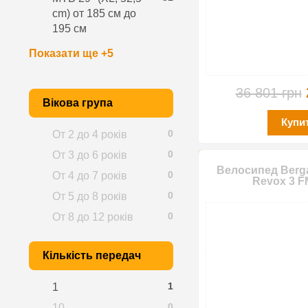
cm) от 185 см до
195 см
Показати ще +5
36 801 грн
Вікова група
Купи
0
От 2 до 4 років
0
От 3 до 6 років
Велосипед Berga
0
От 4 до 7 років
Revox 3 F
0
От 5 до 8 років
0
От 8 до 12 років
Кількість передач
1
1
0
10