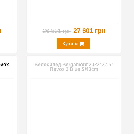
н
27 601 грн
36 801 грн
Купити
evox
Велосипед Bergamont 2022' 27.5"
Revox 3 Blue S/40cm
-25%
-30%