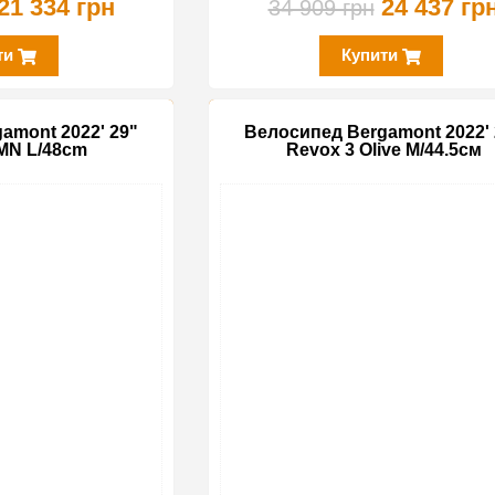
21 334 грн
24 437 гр
34 909 грн
ти
Купити
amont 2022' 29"
Велосипед Bergamont 2022' 
MN L/48cm
Revox 3 Olive M/44.5см
-30%