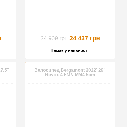
н
24 437 грн
34 909 грн
Немає у наявності
7.5"
Велосипед Bergamont 2022' 29"
Revox 4 FMN M/44.5cm
-25%
-25%