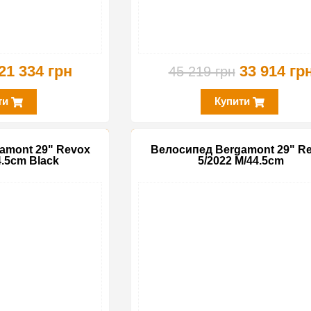
21 334 грн
33 914 гр
45 219 грн
ти
Купити
amont 29" Revox
Велосипед Bergamont 29" R
4.5cm Black
5/2022 M/44.5cm
-25%