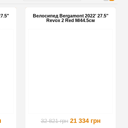
7.5"
Велосипед Bergamont 2022' 27.5"
Revox 2 Red M/44.5см
-35%
-35%
н
21 334 грн
32 821 грн