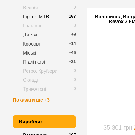
0
Велобег
167
Гірські MTB
Велосипед Berga
Revox 3 F
0
Гравійні
+9
Дитячі
+14
Кросові
+46
Міські
+21
Підліткові
0
Ретро, Круїзери
0
Складні
0
Триколісні
Показати ще +3
Виробник
35 301 грн