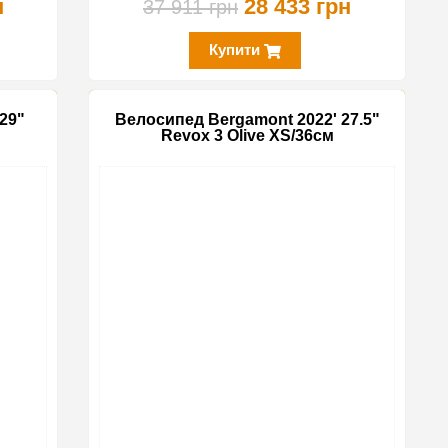
н
28 433 грн
37 911 грн
Купити
29"
Велосипед Bergamont 2022' 27.5"
Revox 3 Olive XS/36см
-30%
-30%