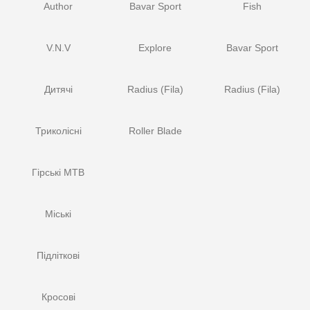
Author
Bavar Sport
Fish
V.N.V
Explore
Bavar Sport
Дитячі
Radius (Fila)
Radius (Fila)
Триколісні
Roller Blade
Гірські MTB
Міські
Підліткові
Кросові