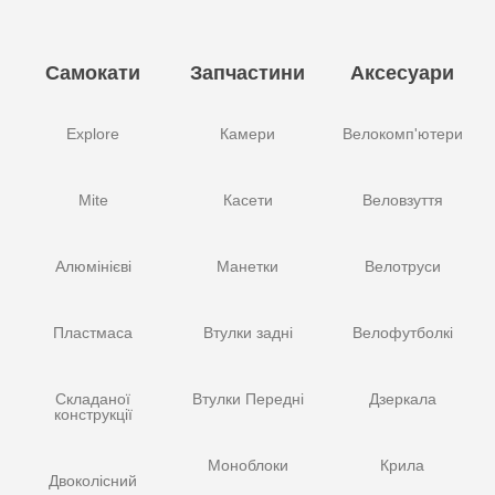
Самокати
Запчастини
Аксесуари
Explore
Камери
Велокомп'ютери
Mite
Касети
Веловзуття
Алюмінієві
Манетки
Велотруси
Пластмаса
Втулки задні
Велофутболкі
Складаної
Втулки Передні
Дзеркала
конструкції
Моноблоки
Крила
Двоколісний