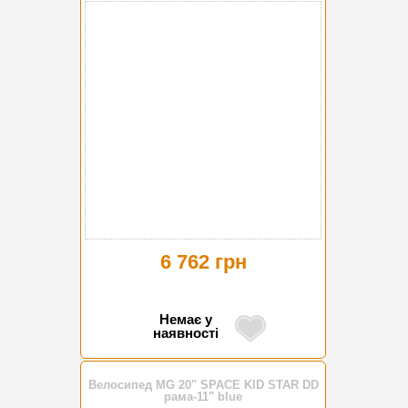
6 762 грн
Немає у
наявності
Велосипед MG 20" SPACE KID STAR DD
рама-11" blue