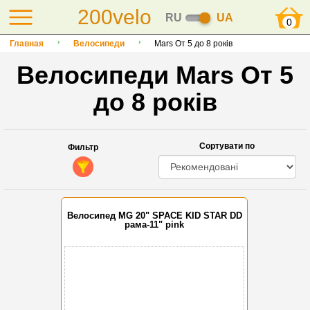
200velo
RU
UA
0
Главная
Велосипеди
Mars От 5 до 8 років
Велосипеди Mars От 5
до 8 років
Сортувати по
Фильтр
Велосипед MG 20" SPACE KID STAR DD
рама-11" pink