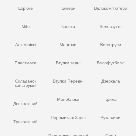
Explore
Камери
Велокомп'ютери
Mite
Касети
Веловзуття
Алюмінієві
Манетки
Велотруси
Пластмаса
Втулки задні
Велофутболкі
Складаної
Втулки Передні
Дзеркала
конструкції
Моноблоки
Крила
Двоколісний
Перемикачі Задні
Рукавички
Триколісний
Перемикачі передні
Фари