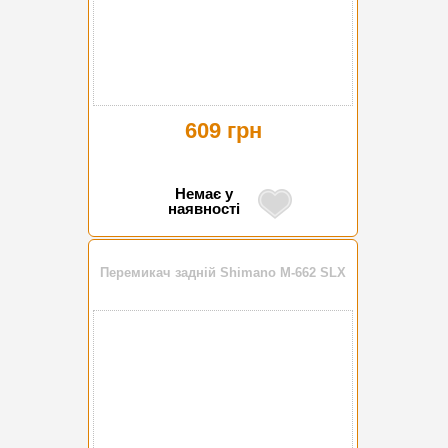
609 грн
Немає у
наявності
Перемикач задній Shimano M-662 SLX