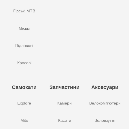
Гірські MTB
Міські
Підліткові
Кросові
Самокати
Запчастини
Аксесуари
Explore
Камери
Велокомп'ютери
Mite
Касети
Веловзуття