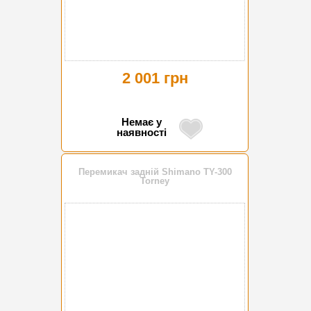
2 001 грн
Немає у
наявності
Перемикач задній Shimano TY-300
Torney