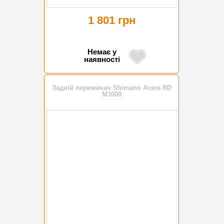
1 801 грн
Немає у
наявності
Задній перимикач Shimano Acera RD
M3000