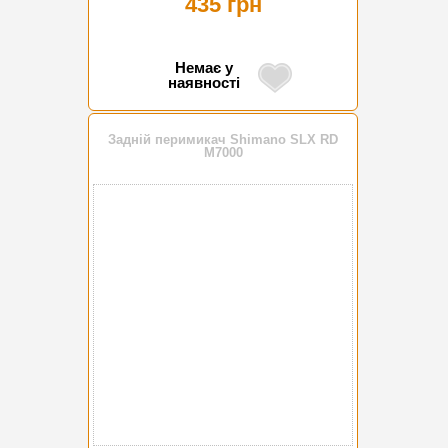
435 грн
Немає у
наявності
Задній перимикач Shimano SLX RD
M7000