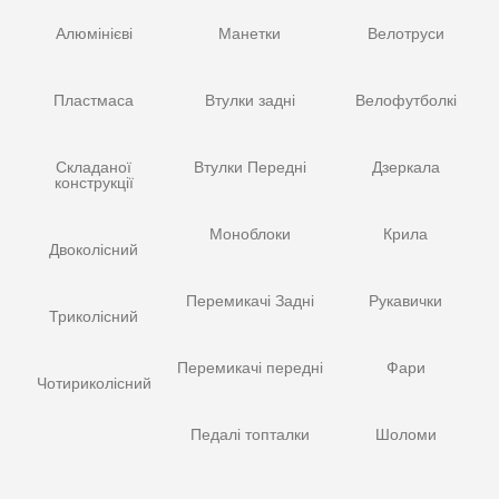
Алюмінієві
Манетки
Велотруси
Пластмаса
Втулки задні
Велофутболкі
Складаної
Втулки Передні
Дзеркала
конструкції
Моноблоки
Крила
Двоколісний
Перемикачі Задні
Рукавички
Триколісний
Перемикачі передні
Фари
Чотириколісний
Педалі топталки
Шоломи