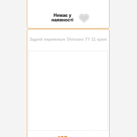
Немає у
наявності
Задній перимикач Shimano TY 21 крюк