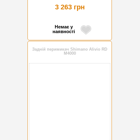
3 263 грн
Немає у
наявності
Задній перимикач Shimano Alivio RD
M4000