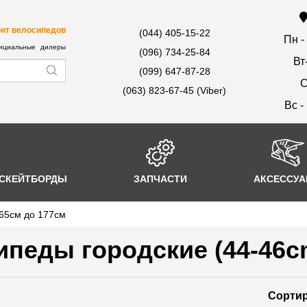
нт велосипедов
(044) 405-15-22
Пн -
циальные дилеры
(096) 734-25-84
Вт
(099) 647-87-28
С
(063) 823-67-45 (Viber)
Вс -
СКЕЙТБОРДЫ
ЗАПЧАСТИ
АКСЕССУ
165см до 177см
педы городские (44-46cm
Сортир