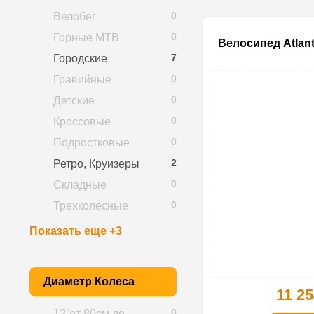
0
Велобег
0
Горные MTB
Велосипед Atlant
7
Городские
0
Гравийные
0
Детские
0
Кроссовые
0
Подростковые
2
Ретро, Круизеры
0
Складные
0
Трехколесные
Показать еще +3
Диаметр Колеса
11 25
0
12”от 80см до