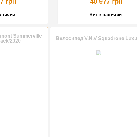
7 грн
40 977 грн
наличии
Нет в наличии
mont Summerville
Велосипед V.N.V Squadrone Luxu
lack/2020