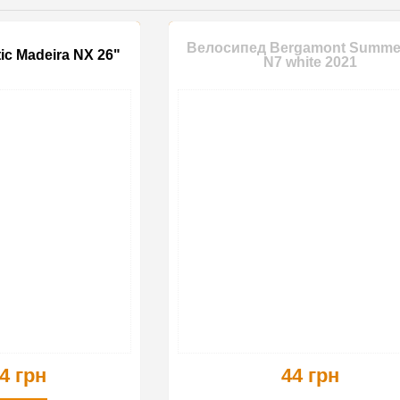
Велосипед Bergamont Summer
ic Madeira NX 26"
N7 white 2021
4 грн
44 грн