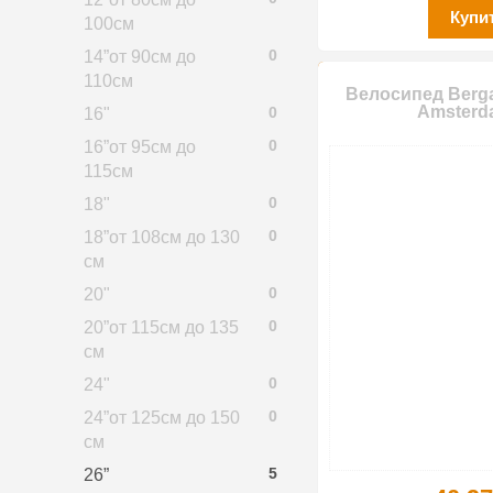
Купи
100см
0
14”от 90см до
110см
Велосипед Berga
Amsterd
0
16"
0
16”от 95см до
115см
0
18"
0
18”от 108см до 130
см
0
20"
0
20”от 115см до 135
см
0
24"
0
24”от 125см до 150
см
5
26”