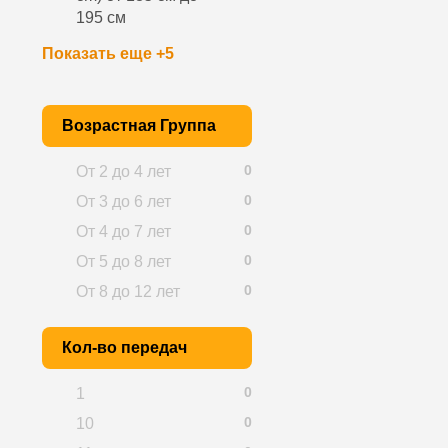
195 см
Показать еще +5
Возрастная Группа
0
От 2 до 4 лет
0
От 3 до 6 лет
0
От 4 до 7 лет
0
От 5 до 8 лет
0
От 8 до 12 лет
Кол-во передач
0
1
0
10