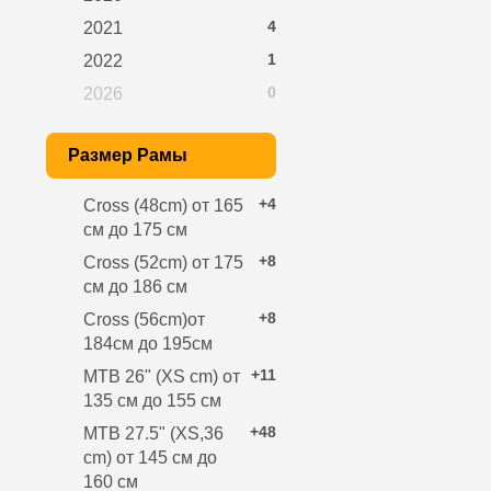
4
2021
1
2022
0
2026
Размер Рамы
+4
Cross (48cm) от 165
см до 175 см
+8
Cross (52cm) от 175
см до 186 см
+8
Cross (56cm)от
184см до 195см
+11
MTB 26" (XS cm) от
135 см до 155 см
+48
MTB 27.5" (XS,36
cm) от 145 см до
160 см