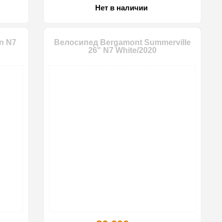
Нет в наличии
n N7
Велосипед Bergamont Summerville
26" N7 White/2020