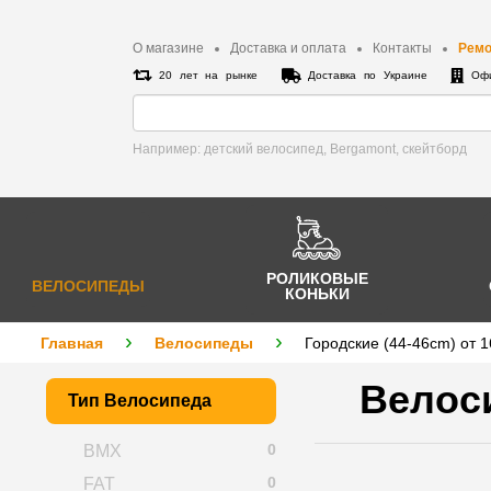
О магазине
Доставка и оплата
Контакты
Ремо
20 лет на рынке
Доставка по Украине
Офи
Например: детский велосипед, Bergamont, cкейтборд
РОЛИКОВЫЕ
ВЕЛОСИПЕДЫ
КОНЬКИ
Главная
Велосипеды
Городские (44-46cm) от 
Велоси
Тип Велосипеда
0
BMX
0
FAT