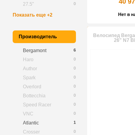
40 97
0
27.5”
Нет в 
Показать еще +2
Велосипед Berga
Производитель
26" N7 B
6
Bergamont
0
Haro
0
Author
0
Spark
0
Overlord
0
Bottecchia
0
Speed Racer
0
VNC
1
Atlantic
0
Crosser