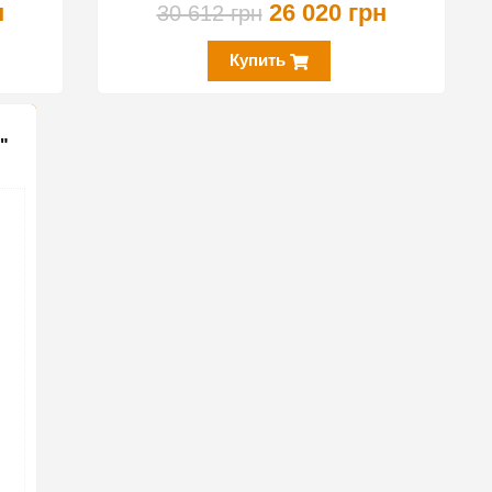
н
26 020 грн
30 612 грн
Купить
"
10%