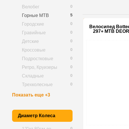
0
Велобег
5
Горные MTB
0
Городские
Велосипед Botte
297+ MTB DEOR
0
Гравийные
0
Детские
0
Кроссовые
0
Подростковые
0
Ретро, Круизеры
0
Складные
0
Трехколесные
Показать еще +3
Диаметр Колеса
0
12”от 80см до