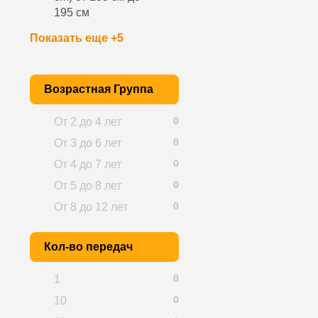
195 см
Показать еще +5
Возрастная Группа
0
От 2 до 4 лет
0
От 3 до 6 лет
0
От 4 до 7 лет
0
От 5 до 8 лет
0
От 8 до 12 лет
Кол-во передач
0
1
0
10