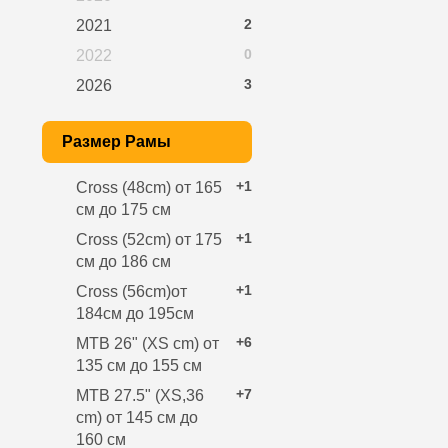
2
2021
0
2022
3
2026
Размер Рамы
+1
Cross (48cm) от 165
см до 175 см
+1
Cross (52cm) от 175
см до 186 см
+1
Cross (56cm)от
184см до 195см
+6
MTB 26" (XS cm) от
135 см до 155 см
+7
MTB 27.5" (XS,36
cm) от 145 см до
160 см