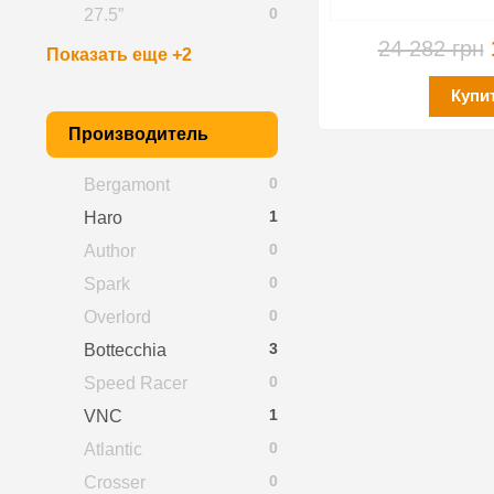
0
27.5”
24 282 грн
Показать еще +2
Купи
Производитель
0
Bergamont
1
Haro
0
Author
0
Spark
0
Overlord
3
Bottecchia
0
Speed Racer
1
VNC
0
Atlantic
0
Crosser