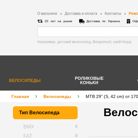
О магазине
Доставка и оплата
Контакты
Ремо
20 лет на рынке
Доставка по Украине
Офи
Например: детский велосипед, Bergamont, cкейтборд
РОЛИКОВЫЕ
ВЕЛОСИПЕДЫ
КОНЬКИ
Главная
Велосипеды
MTB 29" (S, 42 cm) от 17
Велос
Тип Велосипеда
0
BMX
0
FAT