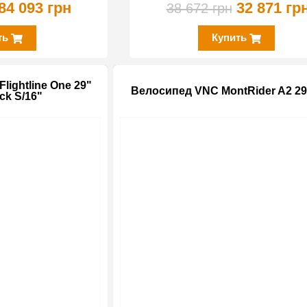
84 093 грн
32 871 гр
38 672 грн
ть
Купить
lightline One 29"
Велосипед VNC MontRider A2 29
ck S/16"
-19%
-