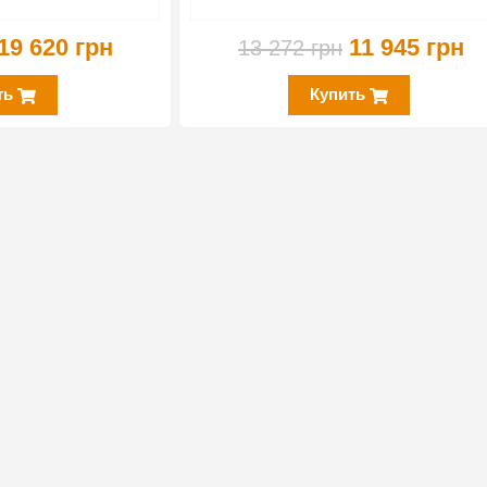
19 620 грн
11 945 грн
13 272 грн
ть
Купить