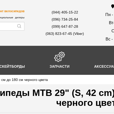
нт велосипедов
(044) 405-15-22
Пн -
циальные дилеры
(096) 734-25-84
Вт
(099) 647-87-28
С
(063) 823-67-45 (Viber)
Вс -
СКЕЙТБОРДЫ
ЗАПЧАСТИ
АКСЕССУ
0 см до 180 см черного цвета
ипеды MTB 29" (S, 42 cm)
черного цве