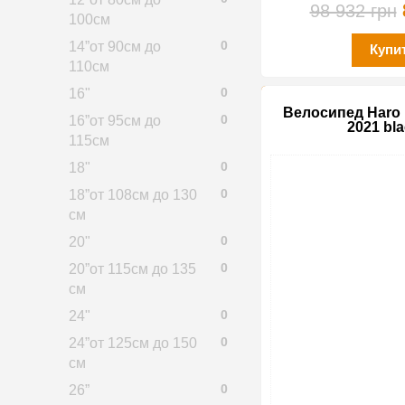
98 932 грн
100см
0
14”от 90см до
Купи
110см
0
16"
Велосипед Haro F
0
16”от 95см до
2021 bla
115см
0
18"
0
18”от 108см до 130
см
0
20"
0
20”от 115см до 135
см
0
24"
0
24”от 125см до 150
см
0
26”