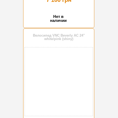
Нет в
наличии
Велосипед VNC Beverly AC 24"
white/pink (shiny)