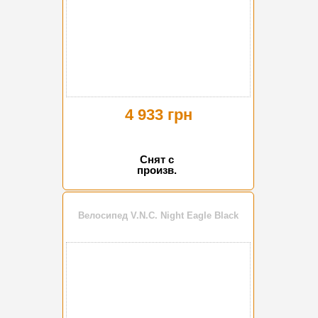
4 933 грн
Снят с
произв.
Велосипед V.N.C. Night Eagle Black
-15%