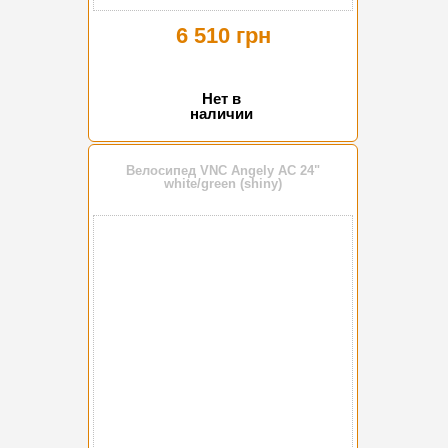
6 510 грн
Нет в
наличии
Велосипед VNC Angely AC 24"
white/green (shiny)