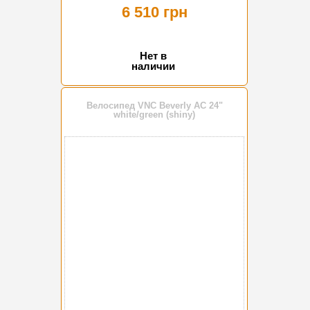
6 510 грн
Нет в
наличии
Велосипед VNC Beverly AC 24"
white/green (shiny)