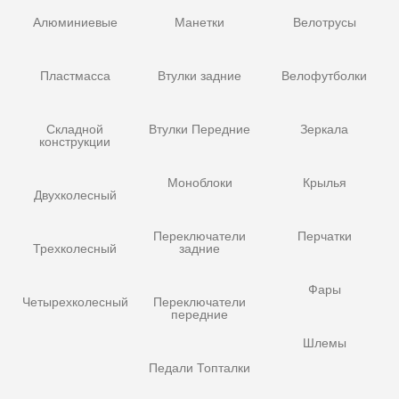
Алюминиевые
Манетки
Велотрусы
Пластмасса
Втулки задние
Велофутболки
Складной
Втулки Передние
Зеркала
конструкции
Моноблоки
Крылья
Двухколесный
Переключатели
Перчатки
Трехколесный
задние
Фары
Четырехколесный
Переключатели
передние
Шлемы
Педали Топталки