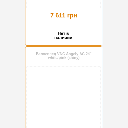
7 611 грн
Нет в
наличии
Велосипед VNC Angely AC 24"
white/pink (shiny)