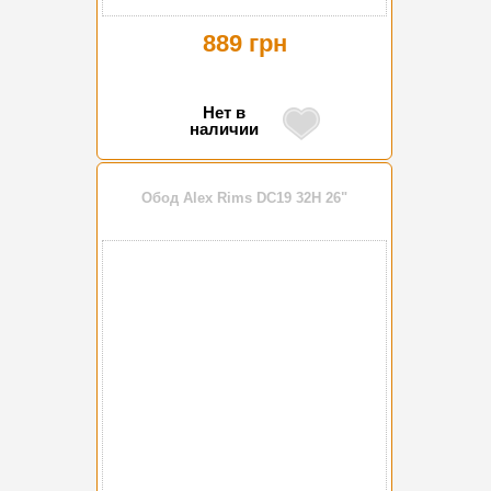
889 грн
Нет в
наличии
Обод Alex Rims DС19 32H 26"