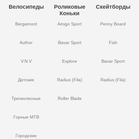
Велосипеды
Роликовые
Скейтборды
Коньки
Bergamont
Amigo Sport
Penny Board
Author
Bavar Sport
Fish
V.N.V
Explore
Bavar Sport
Детские
Radius (Fila)
Radius (Fila)
Трехколесные
Roller Blade
Горные MTB
Городские