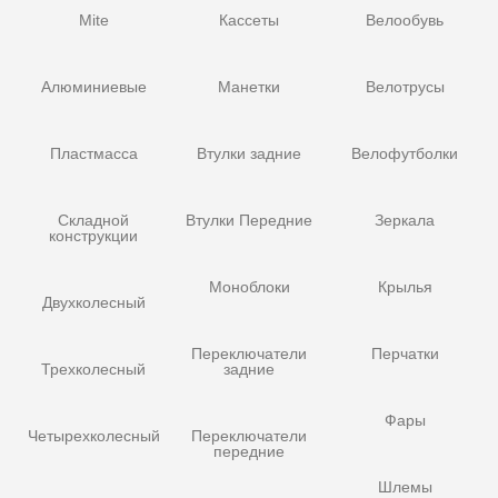
Mite
Кассеты
Велообувь
Алюминиевые
Манетки
Велотрусы
Пластмасса
Втулки задние
Велофутболки
Складной
Втулки Передние
Зеркала
конструкции
Моноблоки
Крылья
Двухколесный
Переключатели
Перчатки
Трехколесный
задние
Фары
Четырехколесный
Переключатели
передние
Шлемы