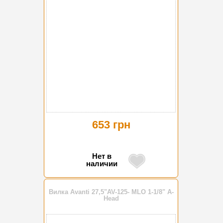
653 грн
Нет в
наличии
Вилка Avanti 27,5"AV-125- MLO 1-1/8" A-
Head