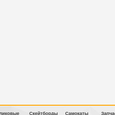
ликовые
Скейтборды
Самокаты
Запча