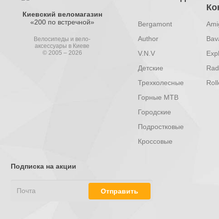
Ко
Киевский веломагазин
«200 по встречной»
Bergamont
Ami
Author
Bav
Велосипеды и вело-
аксессуары в Киеве
V.N.V
Exp
© 2005 – 2026
Детские
Radi
Трехколесные
Roll
Горные MTB
Городские
Подростковые
Кроссовые
Подписка на акции
Отправить