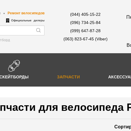
ы
Ремонт велосипедов
(044) 405-15-22
Пн
е
Официальные дилеры
(096) 734-25-84
(099) 647-87-28
(063) 823-67-45 (Viber)
йтборд
В
СКЕЙТБОРДЫ
ЗАПЧАСТИ
АКСЕССУ
пчасти для велосипеда 
Сортир