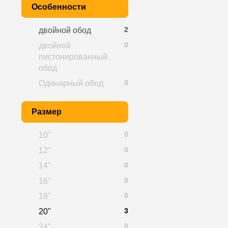
Особенности
2
двойной обод
0
двойной
пистонированный
обод
0
Одинарный обод
Размер
0
10"
0
12''
0
14"
0
16"
0
18"
3
20"
0
24"