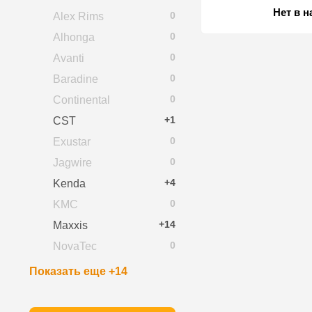
Нет в 
0
Alex Rims
0
Alhonga
0
Avanti
0
Baradine
0
Continental
+1
CST
0
Exustar
0
Jagwire
+4
Kenda
0
KMC
+14
Maxxis
0
NovaTec
Показать еще +14