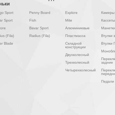
ньки
go Sport
Penny Board
Explore
Камеры
ar Sport
Fish
Mite
Кассеты
lore
Bavar Sport
Алюминиевые
Манетк
us (Fila)
Radius (Fila)
Пластмасса
Втулки 
er Blade
Складной
Втулки 
конструкции
Монобл
Двухколесный
Перекл
Трехколесный
задние
Четырехколесный
Перекл
передн
Педали 