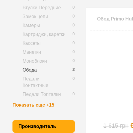
0
Втулки Передние
0
Замок цепи
Обод Primo Hul
0
Камеры
0
Картриджи, каретки
0
Кассеты
0
Манетки
0
Моноблоки
2
Обода
0
Педали
Контактные
0
Педали Топталки
Показать еще +15
1 615 грн
Производитель