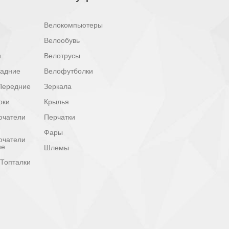
Велокомпьютеры
Велообувь
и
Велотрусы
задние
Велофутболки
Передние
Зеркала
оки
Крылья
ючатели
Перчатки
Фары
ючатели
ие
Шлемы
Топталки