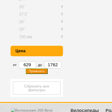
0
26"
0
27.5"
0
28"
0
29"
0
700 мм
Цена
от
до
Применить
Сбросить все
фильтры
Велосипеды
Ро