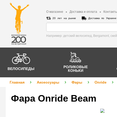
О магазине
Доставка и оплата
Контакт
20 лет на рынке
Доставка по Украин
Например: детский велосипед, Bergamont, cке
РОЛИКОВЫЕ
ВЕЛОСИПЕДЫ
КОНЬКИ
Главная
Аксессуары
Фары
Onride
Фара Onride Beam