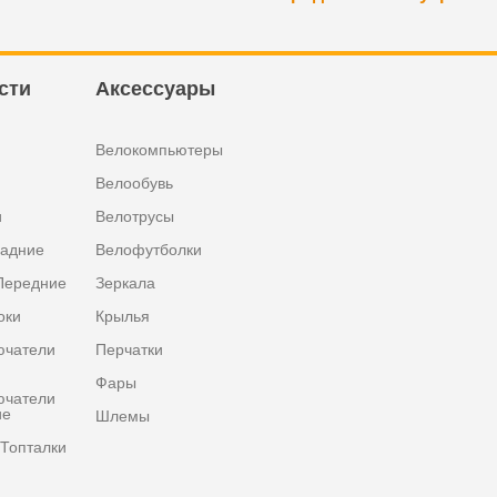
сти
Аксессуары
Велокомпьютеры
Велообувь
и
Велотрусы
задние
Велофутболки
Передние
Зеркала
оки
Крылья
ючатели
Перчатки
Фары
ючатели
ие
Шлемы
Топталки