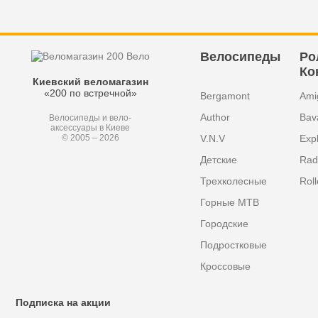
Велосипеды
Ро
Ко
Киевский веломагазин
«200 по встречной»
Bergamont
Ami
Author
Bav
Велосипеды и вело-
аксессуары в Киеве
V.N.V
Exp
© 2005 – 2026
Детские
Radi
Трехколесные
Roll
Горные MTB
Городские
Подростковые
Кроссовые
Подписка на акции