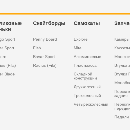
ликовые
Скейтборды
Самокаты
Запча
ньки
go Sport
Penny Board
Explore
Камеры
ar Sport
Fish
Mite
Кассеты
lore
Bavar Sport
Алюминиевые
Манетк
us (Fila)
Radius (Fila)
Пластмасса
Втулки 
er Blade
Складной
Втулки 
конструкции
Монобл
Двухколесный
Перекл
Трехколесный
задние
Четырехколесный
Перекл
передн
Педали 