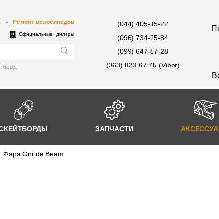
ы
Ремонт велосипедов
(044) 405-15-22
Пн
е
Официальные дилеры
(096) 734-25-84
(099) 647-87-28
(063) 823-67-45 (Viber)
йтборд
В
СКЕЙТБОРДЫ
ЗАПЧАСТИ
АКСЕССУ
Фара Onride Beam