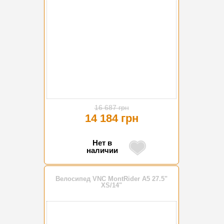
16 687 грн
14 184 грн
Нет в
наличии
Велосипед VNC MontRider A5 27.5"
XS/14"