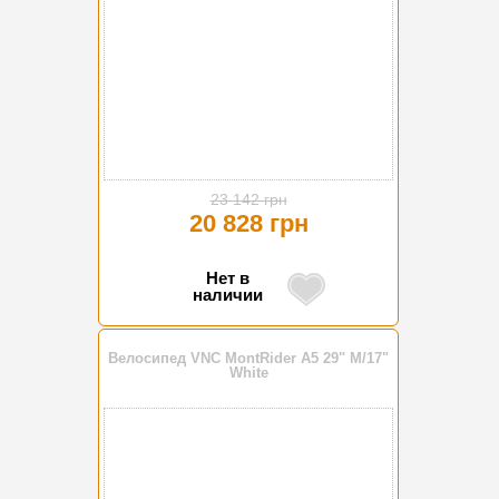
23 142 грн
20 828 грн
Нет в
наличии
Велосипед VNC MontRider A5 29" M/17"
White