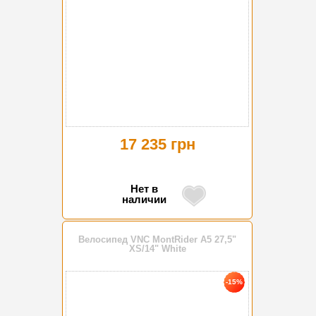
17 235 грн
Нет в
наличии
Велосипед VNC MontRider A5 27,5"
XS/14" White
-15%