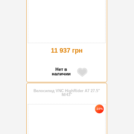
11 937 грн
Нет в
наличии
Велосипед VNC HighRider A7 27.5"
М/43"
-10%