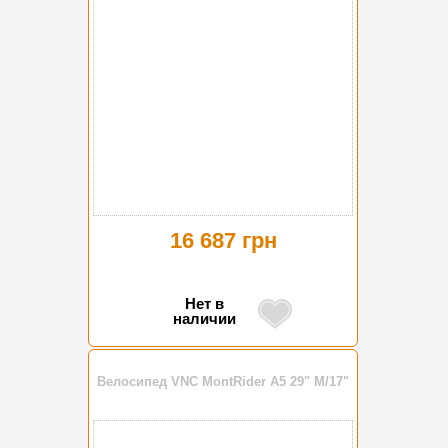
16 687 грн
Нет в
наличии
Велосипед VNC MontRider A5 29" M/17"