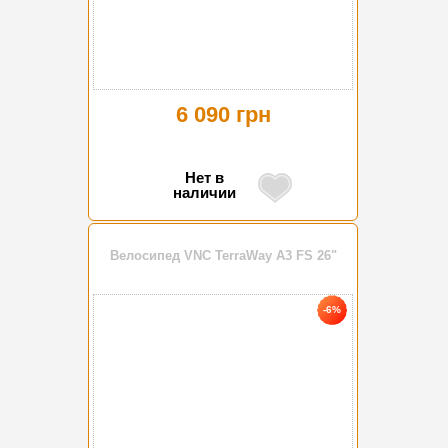
6 090 грн
Нет в
наличии
Велосипед VNC TerraWay A3 FS 26"
-6%