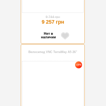
9 744 грн
9 257 грн
Нет в
наличии
Велосипед VNC TerraWay A5 26"
-15%