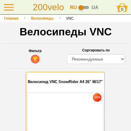
200velo
RU
UA
0
Главная
Велосипеды
VNC
Велосипеды VNC
Сортировать по
Фильтр
Велосипед VNC SnowRider A4 26" M/17"
-15%