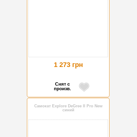
1 273 грн
Снят с
произв.
Самокат Explore DeGree II Pro New
синий