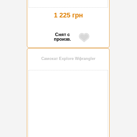
1 225 грн
Снят с
произв.
Самокат Explore Wфrangler