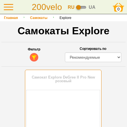
200velo
RU
UA
0
Главная
Самокаты
Explore
Самокаты Explore
Сортировать по
Фильтр
Самокат Explore DeGree II Pro New
розовый