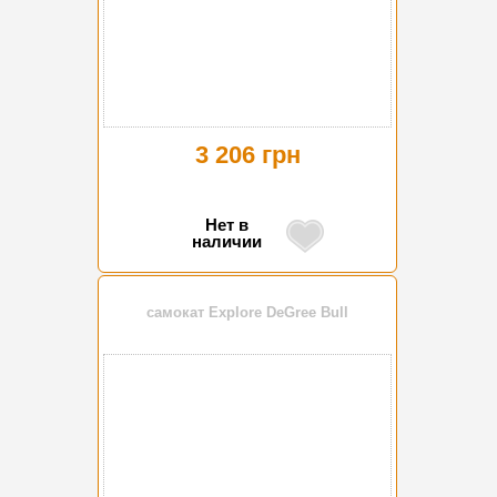
3 206 грн
Нет в
наличии
самокат Explore DeGree Bull