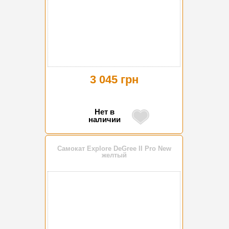
3 045 грн
Нет в
наличии
Самокат Explore DeGree II Pro New
желтый