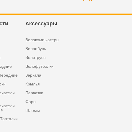
сти
Аксессуары
Велокомпьютеры
Велообувь
и
Велотрусы
задние
Велофутболки
Передние
Зеркала
оки
Крылья
ючатели
Перчатки
Фары
ючатели
ие
Шлемы
Топталки