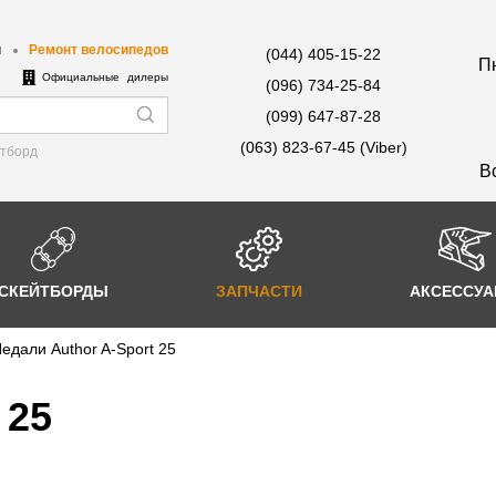
ы
Ремонт велосипедов
(044) 405-15-22
Пн
е
Официальные дилеры
(096) 734-25-84
(099) 647-87-28
(063) 823-67-45 (Viber)
йтборд
В
СКЕЙТБОРДЫ
ЗАПЧАСТИ
АКСЕССУ
едали Author A-Sport 25
 25