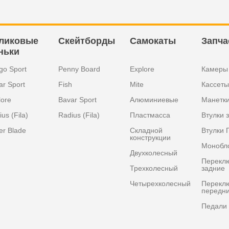
ликовые
Скейтборды
Самокаты
Запча
ньки
go Sport
Penny Board
Explore
Камеры
ar Sport
Fish
Mite
Кассеты
lore
Bavar Sport
Алюминиевые
Манетк
us (Fila)
Radius (Fila)
Пластмасса
Втулки 
er Blade
Складной
Втулки 
конструкции
Монобл
Двухколесный
Перекл
Трехколесный
задние
Четырехколесный
Перекл
передн
Педали 