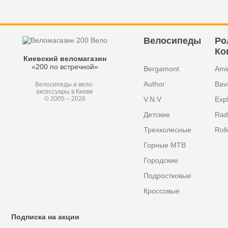
Велосипеды
Ро
Ко
Киевский веломагазин
«200 по встречной»
Bergamont
Ami
Author
Bav
Велосипеды и вело-
аксессуары в Киеве
V.N.V
Exp
© 2005 – 2026
Детские
Radi
Трехколесные
Roll
Горные MTB
Городские
Подростковые
Кроссовые
Подписка на акции