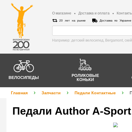
О магазине
Доставка и оплата
Контакт
20 лет на рынке
Доставка по Украин
Например: детский велосипед, Bergamont, cке
РОЛИКОВЫЕ
ВЕЛОСИПЕДЫ
КОНЬКИ
Главная
Запчасти
Педали Контактные
П
Педали Author A-Sport