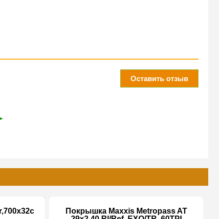
Оставить отзыв
➤
,700x32c
Покрышка Maxxis Metropass AT
29x2.40 Rl/Ref, EXO/TR, 60TPI