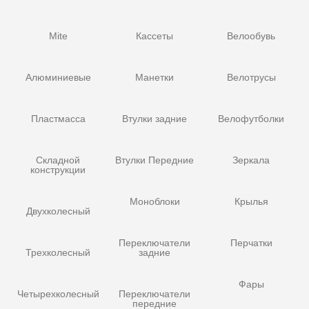
Mite
Кассеты
Велообувь
Алюминиевые
Манетки
Велотрусы
Пластмасса
Втулки задние
Велофутболки
Складной
Втулки Передние
Зеркала
конструкции
Моноблоки
Крылья
Двухколесный
Переключатели
Перчатки
Трехколесный
задние
Фары
Четырехколесный
Переключатели
передние