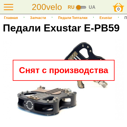
200velo
RU
UA
0
Главная
Запчасти
Педали Топталки
Exustar
П
Педали Exustar E-PB59
Снят с производства