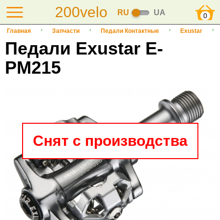
200velo
RU
UA
0
Главная
Запчасти
Педали Контактные
Exustar
Педали Exustar E-
PM215
Снят с производства