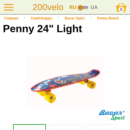
200velo
RU
UA
0
Главная
Скейтборды
Bavar Sport
Penny Board
Penny 24" Light