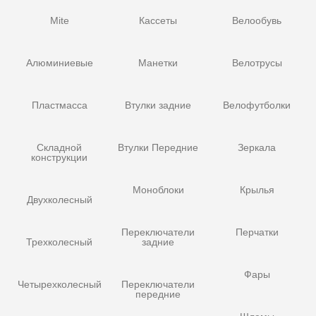
Mite
Кассеты
Велообувь
Алюминиевые
Манетки
Велотрусы
Пластмасса
Втулки задние
Велофутболки
Складной
Втулки Передние
Зеркала
конструкции
Моноблоки
Крылья
Двухколесный
Переключатели
Перчатки
Трехколесный
задние
Фары
Четырехколесный
Переключатели
передние