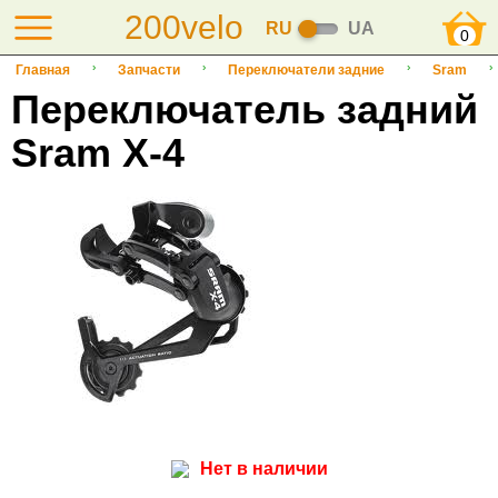
200velo
RU
UA
0
Главная
Запчасти
Переключатели задние
Sram
Переключатель задний
Sram X-4
Нет в наличии