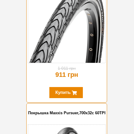
1 011 грн
911 грн
Купить
Покрышка Maxxis Pursuer,700x32c 60TPI
-10%