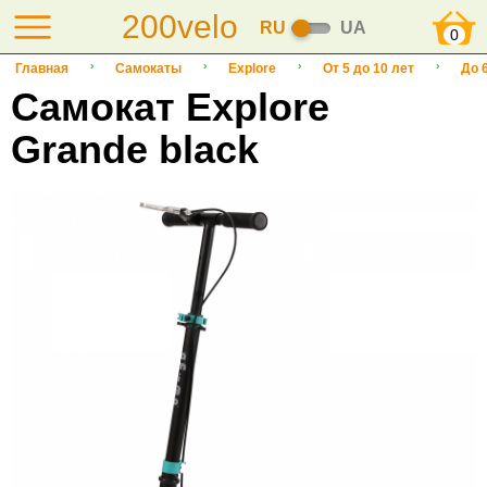
200velo
RU
UA
0
Главная
Самокаты
Explore
От 5 до 10 лет
До 
Самокат Explore
Grande black