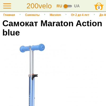
200velo
RU
UA
0
Главная
Самокаты
Maraton
От 2 до 4 лет
До 4
Самокат Maraton Action
blue