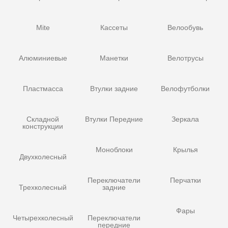
Mite
Кассеты
Велообувь
Алюминиевые
Манетки
Велотрусы
Пластмасса
Втулки задние
Велофутболки
Складной
Втулки Передние
Зеркала
конструкции
Моноблоки
Крылья
Двухколесный
Переключатели
Перчатки
Трехколесный
задние
Фары
Четырехколесный
Переключатели
передние