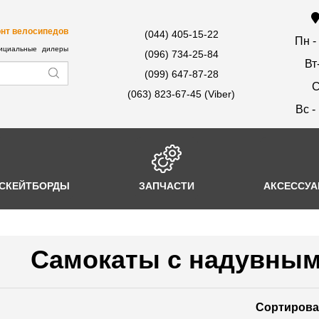
нт велосипедов
(044) 405-15-22
Пн -
циальные дилеры
(096) 734-25-84
Вт
(099) 647-87-28
С
(063) 823-67-45 (Viber)
Вс -
СКЕЙТБОРДЫ
ЗАПЧАСТИ
АКСЕССУ
Самокаты с надувным
Сортирова