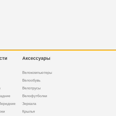
сти
Аксессуары
Велокомпьютеры
Велообувь
и
Велотрусы
задние
Велофутболки
Передние
Зеркала
оки
Крылья