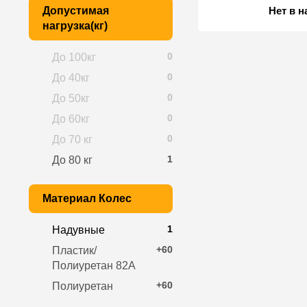
Допустимая
Нет в 
нагрузка(кг)
0
До 100кг
0
До 40кг
0
До 50кг
0
До 60кг
0
До 70 кг
1
До 80 кг
Материал Колес
1
Надувные
+60
Пластик/
Полиуретан 82A
+60
Полиуретан