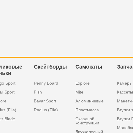
ликовые
Скейтборды
Самокаты
Запча
ньки
go Sport
Penny Board
Explore
Камеры
ar Sport
Fish
Mite
Кассеты
lore
Bavar Sport
Алюминиевые
Манетк
us (Fila)
Radius (Fila)
Пластмасса
Втулки 
er Blade
Складной
Втулки 
конструкции
Монобл
Двухколесный