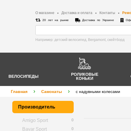
О магазине
Доставка и оплата
Контакты
Ремо
20 лет на рынке
Доставка по Украине
Офи
Например: детский велосипед, Bergamont, cкейтборд
РОЛИКОВЫЕ
ВЕЛОСИПЕДЫ
КОНЬКИ
Главная
Самокаты
с надувными колесами
Производитель
0
Amigo Sport
0
Bavar Sport