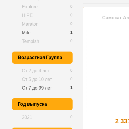
0
Explore
0
HIPE
Самокат Ar
0
Maraton
1
Mite
0
Tempish
Возрастная Группа
0
От 2 до 4 лет
0
От 5 до 10 лет
1
От 7 до 99 лет
Год выпуска
0
2021
2 33