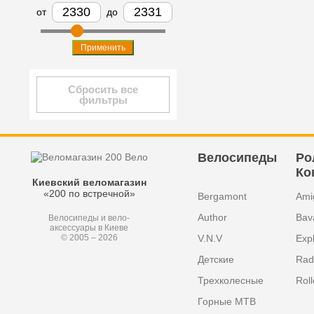
от
до
Применить
Сбросить все
фильтры
Велосипеды
Ро
Ко
Киевский веломагазин
«200 по встречной»
Bergamont
Ami
Author
Bav
Велосипеды и вело-
аксессуары в Киеве
V.N.V
Exp
© 2005 – 2026
Детские
Radi
Трехколесные
Roll
Горные MTB