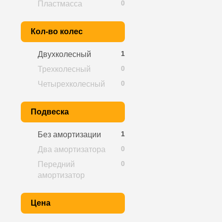
0
Пластмасса
Кол-во колес
1
Двухколесный
0
Трехколесный
0
Четырехколесный
Подвеска
1
Без амортизации
0
Два амортизатора
0
Передний
амортизатор
Цена