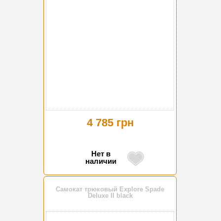
4 785 грн
Нет в
наличии
Самокат трюковый Explore Spade
Deluxe II black