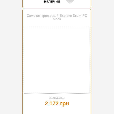
наличии
Самокат трюковый Explore Drum PC
black
-22%
2 784 грн
2 172 грн