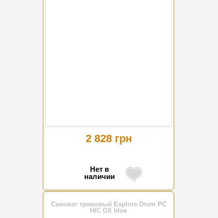
2 828 грн
Нет в
наличии
Самокат трюковый Explore Drum PC
HIC OX blue