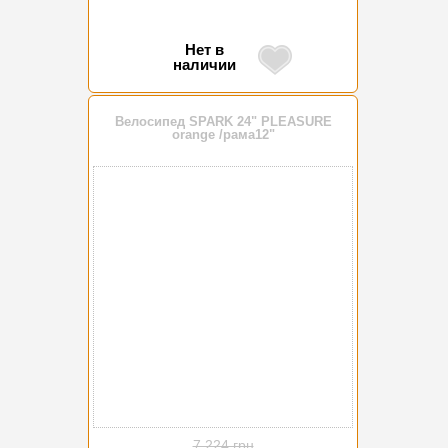
Нет в
наличии
Велосипед SPARK 24" PLEASURE
orange /рама12"
-15%
7 224 грн