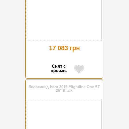
17 083 грн
Снят с
произв.
Велосипед Haro 2019 Flightline One ST
26" Black