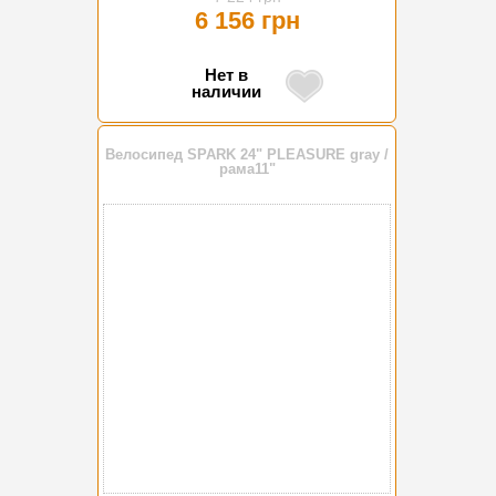
6 156 грн
Нет в
наличии
Велосипед SPARK 24" PLEASURE gray /
рама11"
-15%