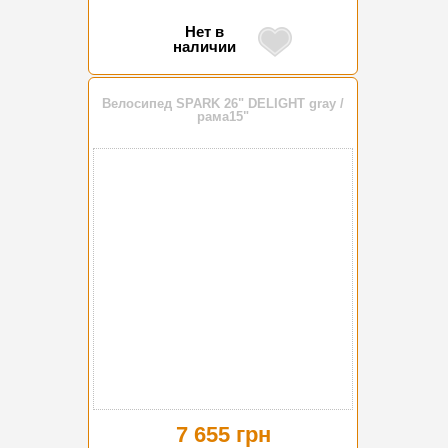
Нет в
наличии
Велосипед SPARK 26" DELIGHT gray /
рама15"
7 655 грн