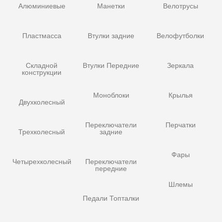
Алюминиевые
Манетки
Велотрусы
Пластмасса
Втулки задние
Велофутболки
Складной
Втулки Передние
Зеркала
конструкции
Моноблоки
Крылья
Двухколесный
Переключатели
Перчатки
Трехколесный
задние
Фары
Четырехколесный
Переключатели
передние
Шлемы
Педали Топталки