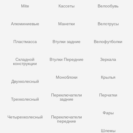
Mite
Кассеты
Велообувь
Алюминиевые
Манетки
Велотрусы
Пластмасса
Втулки задние
Велофутболки
Складной
Втулки Передние
Зеркала
конструкции
Моноблоки
Крылья
Двухколесный
Переключатели
Перчатки
Трехколесный
задние
Фары
Четырехколесный
Переключатели
передние
Шлемы