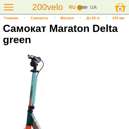
200velo
RU
UA
0
Главная
Самокаты
Maraton
До 80 кг
200 мм
Самокат Maraton Delta
green