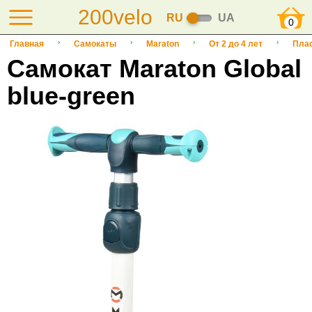
200velo
RU
UA
0
Главная
Самокаты
Maraton
От 2 до 4 лет
Пла
Cамокат Maraton Global
blue-green