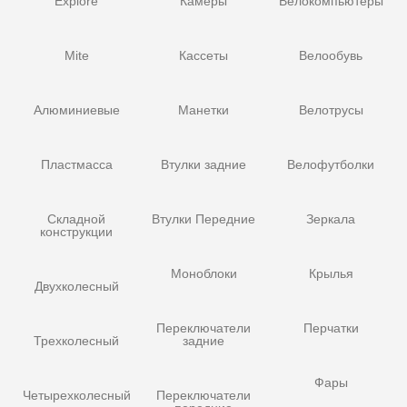
Explore
Камеры
Велокомпьютеры
Mite
Кассеты
Велообувь
Алюминиевые
Манетки
Велотрусы
Пластмасса
Втулки задние
Велофутболки
Складной
Втулки Передние
Зеркала
конструкции
Моноблоки
Крылья
Двухколесный
Переключатели
Перчатки
Трехколесный
задние
Фары
Четырехколесный
Переключатели