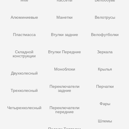
Алюминиевые
Манетки
Велотрусы
Пластмасса
Втулки задние
Велофутболки
Складной
Втулки Передние
Зеркала
конструкции
Моноблоки
Крылья
Двухколесный
Переключатели
Перчатки
Трехколесный
задние
Фары
Четырехколесный
Переключатели
передние
Шлемы
Педали Топталки