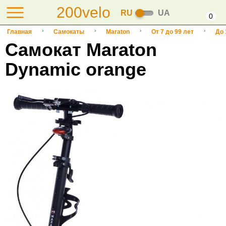
200velo
RU
UA
0
Главная
Самокаты
Maraton
От 7 до 99 лет
До 
Самокат Maraton
Dynamic orange