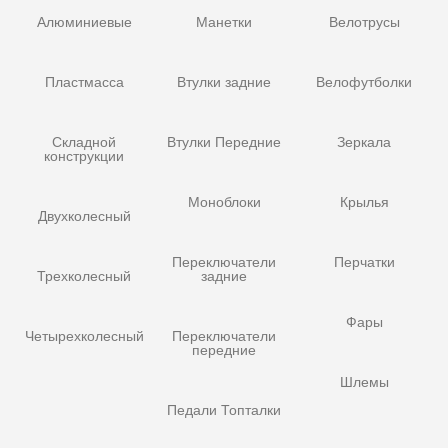
Алюминиевые
Манетки
Велотрусы
Пластмасса
Втулки задние
Велофутболки
Складной
Втулки Передние
Зеркала
конструкции
Моноблоки
Крылья
Двухколесный
Переключатели
Перчатки
Трехколесный
задние
Фары
Четырехколесный
Переключатели
передние
Шлемы
Педали Топталки