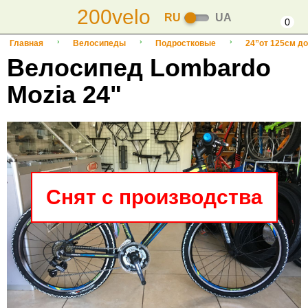
200velo
RU
UA
0
Главная
Велосипеды
Подростковые
24”от 125см до
Велосипед Lombardo
Mozia 24"
Снят с производства