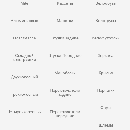
Mite
Кассеты
Велообувь
Алюминиевые
Манетки
Велотрусы
Пластмасса
Втулки задние
Велофутболки
Складной
Втулки Передние
Зеркала
конструкции
Моноблоки
Крылья
Двухколесный
Переключатели
Перчатки
Трехколесный
задние
Фары
Четырехколесный
Переключатели
передние
Шлемы