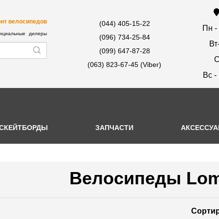
нт велосипедов
(044) 405-15-22
Пн -
циальные дилеры
(096) 734-25-84
Вт
(099) 647-87-28
С
(063) 823-67-45 (Viber)
Вс -
СКЕЙТБОРДЫ
ЗАПЧАСТИ
АКСЕССУ
Велосипеды Lom
Сортир