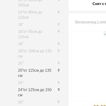
Снят с 
100см
0
14”от 90см до
110см
Велосипед Lomb
0
16"
0
16”от 95см до
115см
0
18"
0
18”от 108см до 130
см
0
20"
2
20”от 115см до 135
см
0
24"
3
24”от 125см до 150
см
0
26”