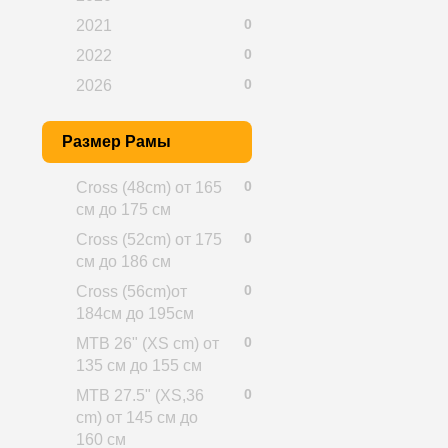
0
2021
0
2022
0
2026
Размер Рамы
0
Cross (48cm) от 165
см до 175 см
0
Cross (52cm) от 175
см до 186 см
0
Cross (56cm)от
184см до 195см
0
MTB 26" (XS cm) от
135 см до 155 см
0
MTB 27.5" (XS,36
cm) от 145 см до
160 см