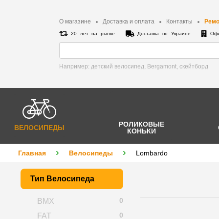
О магазине
Доставка и оплата
Контакты
Ремо
20 лет на рынке
Доставка по Украине
Офи
Например: детский велосипед, Bergamont, cкейтборд
РОЛИКОВЫЕ
ВЕЛОСИПЕДЫ
КОНЬКИ
Главная
Велосипеды
Lombardo
Тип Велосипеда
0
BMX
0
FAT