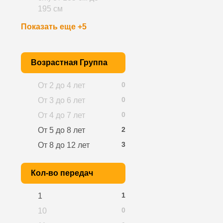
195 см
Показать еще +5
Возрастная Группа
0
От 2 до 4 лет
0
От 3 до 6 лет
0
От 4 до 7 лет
2
От 5 до 8 лет
3
От 8 до 12 лет
Кол-во передач
1
1
0
10