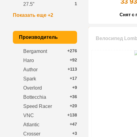
33 93
1
27.5”
Снят с 
Показать еще +2
Производитель
Велосипед Lomba
+276
Bergamont
+92
Haro
+113
Author
+17
Spark
+9
Overlord
+36
Bottecchia
+20
Speed Racer
+138
VNC
+47
Atlantic
+3
Crosser