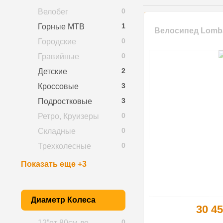
0
Велобег
1
Горные MTB
Велосипед Lombar
0
Городские
0
Гравийные
2
Детские
3
Кроссовые
3
Подростковые
0
Ретро, Круизеры
0
Складные
0
Трехколесные
Показать еще +3
Диаметр Колеса
30 45
0
12”от 80см до