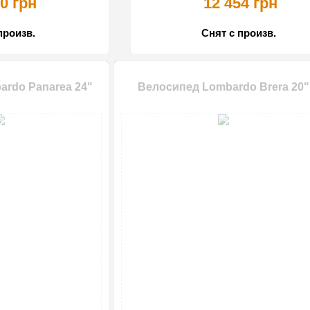
0 грн
12 454 грн
произв.
Снят с произв.
rdo Panarea 24"
Велосипед Lombardo Brera 20"