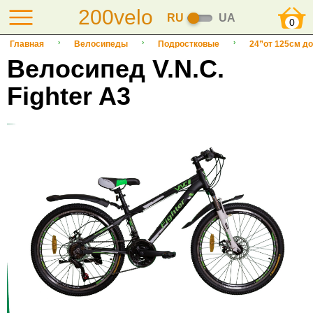
200velo
RU
UA
0
Главная
Велосипеды
Подростковые
24”от 125см до
Велосипед V.N.C.
Fighter A3