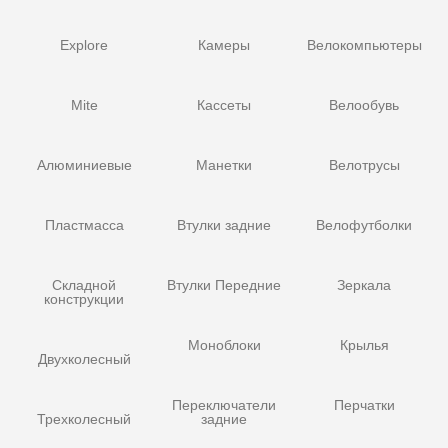
Explore
Камеры
Велокомпьютеры
Mite
Кассеты
Велообувь
Алюминиевые
Манетки
Велотрусы
Пластмасса
Втулки задние
Велофутболки
Складной
Втулки Передние
Зеркала
конструкции
Моноблоки
Крылья
Двухколесный
Переключатели
Перчатки
Трехколесный
задние