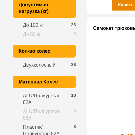
Допустимая
Купить
нагрузка (кг)
26
До 100 кг
Самокат трюковый
0
До 80 кг
Кол-во колес
26
Двухколесный
Материал Колес
18
ALU/Полиуретан
82A
0
ALU/Полиуретан
88A
8
Пластик/
Полиуретан 82A