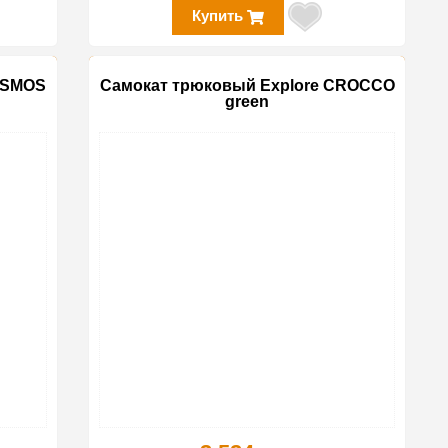
Купить
OSMOS
Самокат трюковый Explore CROCCO
green