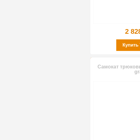
2 82
Купить
Самокат трюков
gr