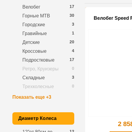
17
Велобег
30
Горные MTB
Велобег Speed R
3
Городские
1
Гравийные
20
Детские
4
Кроссовые
17
Подростковые
0
Ретро, Круизеры
3
Складные
0
Трехколесные
Показать еще +3
Диаметр Колеса
2 85
12
12”от 80см до