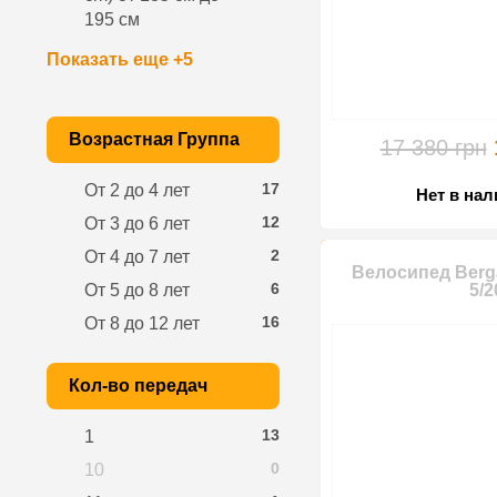
195 см
Показать еще +5
Возрастная Группа
17 380 грн
17
От 2 до 4 лет
Нет в на
12
От 3 до 6 лет
2
От 4 до 7 лет
Велосипед Berg
6
От 5 до 8 лет
5/2
16
От 8 до 12 лет
Кол-во передач
13
1
0
10