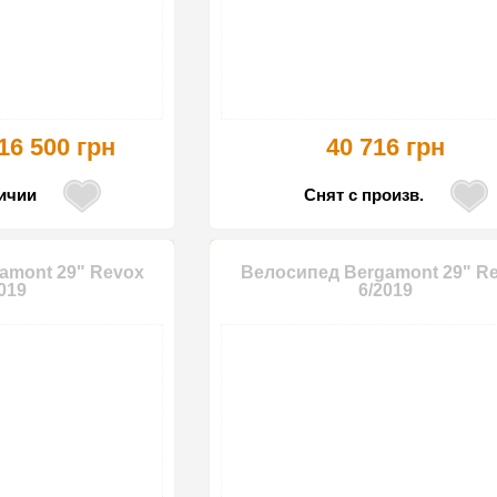
16 500 грн
40 716 грн
личии
Снят с произв.
amont 29" Revox
Велосипед Bergamont 29" R
019
6/2019