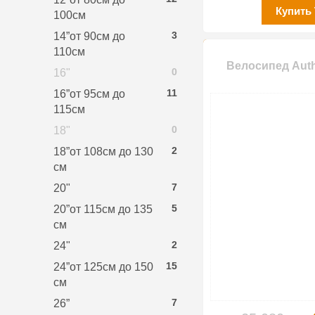
Купить
100см
3
14”от 90см до
110см
Велосипед Auth
0
16"
11
16”от 95см до
115см
0
18"
2
18”от 108см до 130
см
7
20"
5
20”от 115см до 135
см
2
24"
15
24”от 125см до 150
см
7
26”