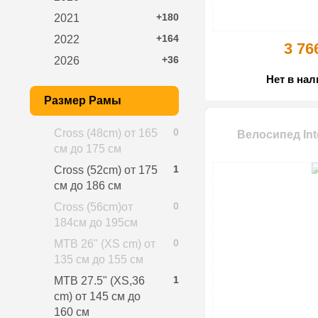
+180
2021
+164
2022
3 76
+36
2026
Нет в на
Размер Рамы
0
Cross (48cm) от 165
Велосипед Int
см до 175 см
1
Cross (52cm) от 175
см до 186 см
0
Cross (56cm)от
184см до 195см
0
MTB 26" (XS cm) от
135 см до 155 см
1
MTB 27.5" (XS,36
cm) от 145 см до
160 см