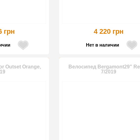
6 грн
4 220 грн
личии
Нет в наличии
r Outset Orange,
Велосипед Bergamont29" Re
19
7/2019
-5%