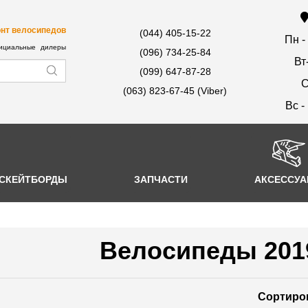
нт велосипедов
(044) 405-15-22
Пн -
циальные дилеры
(096) 734-25-84
Вт
(099) 647-87-28
С
(063) 823-67-45 (Viber)
Вс -
СКЕЙТБОРДЫ
ЗАПЧАСТИ
АКСЕССУ
Велосипеды 201
Сортиро