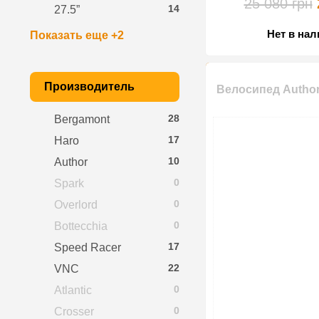
25 080 грн
14
27.5”
Нет в на
Показать еще +2
Производитель
Велосипед Author
28
Bergamont
17
Haro
10
Author
0
Spark
0
Overlord
0
Bottecchia
17
Speed Racer
22
VNC
0
Atlantic
0
Crosser