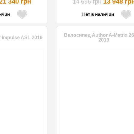
21 340 грн
13 948 гр
14 696 грн
личии
Нет в наличии
Велосипед Author A-Matrix 26
 Impulse ASL 2019
2019
-14%