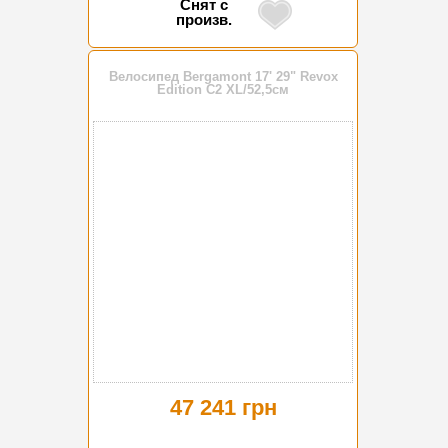
Снят с
произв.
Велосипед Bergamont 17' 29" Revox
Edition C2 XL/52,5см
47 241 грн