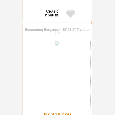
Снят с
произв.
Велосипед Bergamont 18' 27,5" Trailster
7.0
97 319 грн