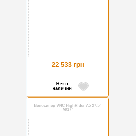
22 533 грн
Нет в
наличии
Велосипед VNC HighRider A5 27.5"
M/17"
-5%