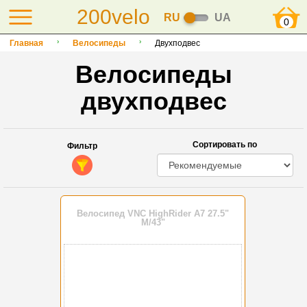
200velo
RU
UA
0
Главная
Велосипеды
Двухподвес
Велосипеды
двухподвес
Сортировать по
Фильтр
Велосипед VNC HighRider A7 27.5"
М/43"
-10%