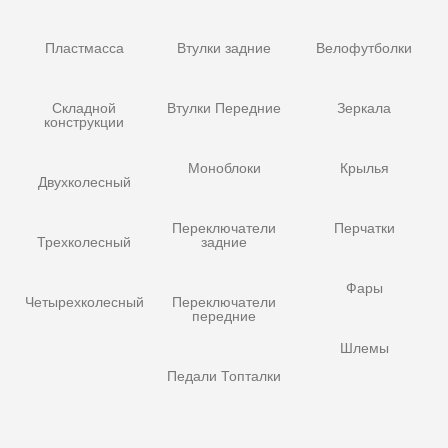
Пластмасса
Втулки задние
Велофутболки
Складной
Втулки Передние
Зеркала
конструкции
Моноблоки
Крылья
Двухколесный
Переключатели
Перчатки
Трехколесный
задние
Фары
Четырехколесный
Переключатели
передние
Шлемы
Педали Топталки