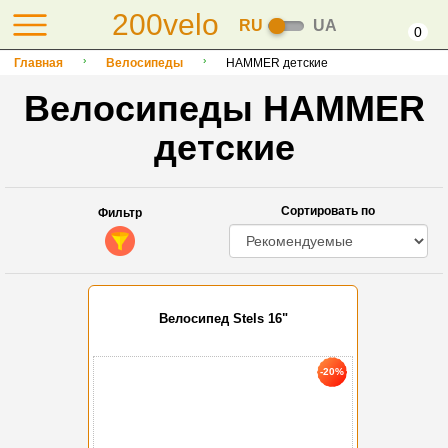
200velo
RU
UA
0
Главная
Велосипеды
HAMMER детские
Велосипеды HAMMER
детские
Сортировать по
Фильтр
Велосипед Stels 16"
-20%