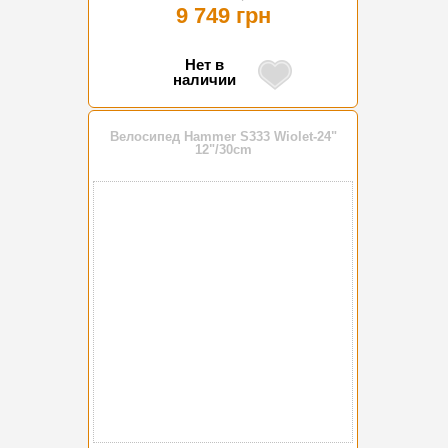
9 749 грн
Нет в
наличии
Велосипед Hammer S333 Wiolet-24"
12"/30cm
-17%