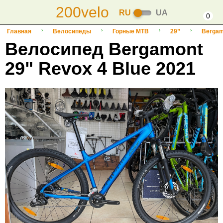
200velo
RU
UA
0
Главная
Велосипеды
Горные MTB
29”
Bergam
Велосипед Bergamont
29" Revox 4 Blue 2021